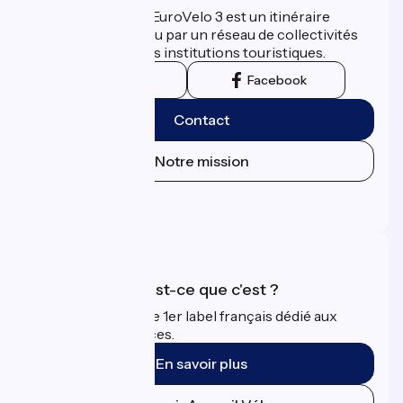
La Scandibérique-EuroVelo 3 est un itinéraire
développé et promu par un réseau de collectivités
territoriales et leurs institutions touristiques.
Instagram
Facebook
Contact
Notre mission
Espace Presse
Espace Pro
Accueil Vélo qu'est-ce que c'est ?
Accueil Vélo c'est le 1er label français dédié aux
cyclistes en vacances.
En savoir plus