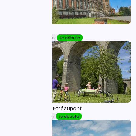
Liessies / Hirson
3
38 km
2 h 12 min
Je débute
Hirson (Blangy) / Etréaupont
4
16 km
1 h 03 min
Je débute