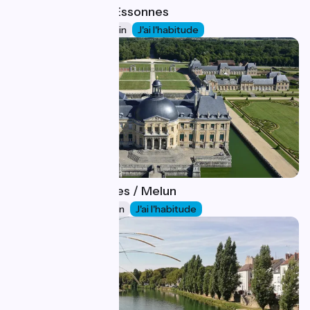
Paris / Corbeil-Essonnes
13
42 km
3 h 38 min
J'ai l'habitude
Corbeil-Essonnes / Melun
14
26 km
1 h 43 min
J'ai l'habitude