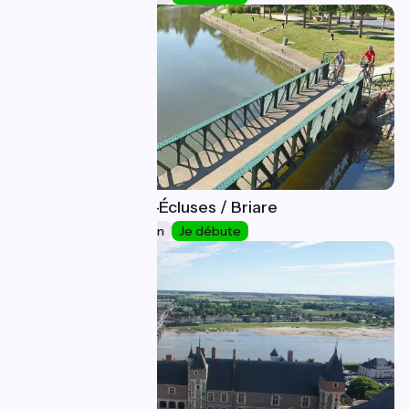
Rogny-les-Sept-Écluses / Briare
19
22 km
1 h 32 min
Je débute