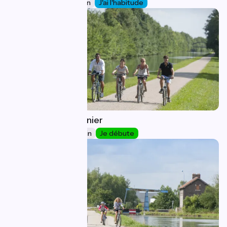
25 km
1 h 34 min
J'ai l'habitude
Ribemont / Tergnier
7
26 km
1 h 44 min
Je débute