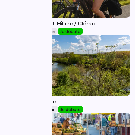
Barbezieux-Saint-Hilaire / Clérac
34
39 km
2 h 34 min
Je débute
Clérac / Libourne
35
46 km
3 h 05 min
Je débute