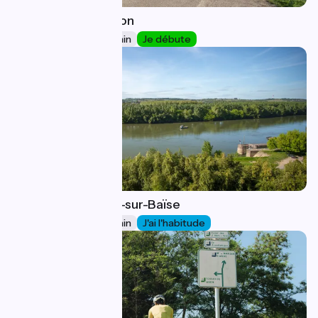
Hostens / Langon
39
45 km
3 h 00 min
Je débute
Langon / Buzet-sur-Baïse
40
68 km
4 h 24 min
J'ai l'habitude