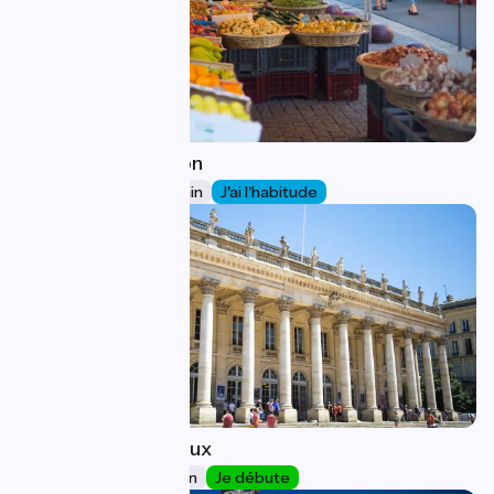
Libourne / Créon
36
39 km
2 h 29 min
J'ai l'habitude
Créon / Bordeaux
37
25 km
1 h 38 min
Je débute