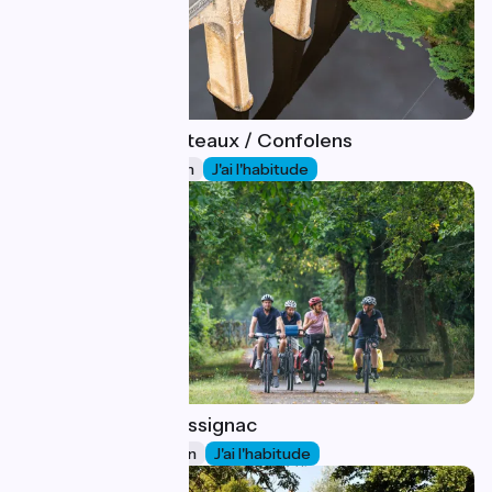
Lussac-les-Châteaux / Confolens
29
53 km
3 h 31 min
J'ai l'habitude
Confolens / Massignac
30
38 km
2 h 31 min
J'ai l'habitude