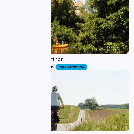
Massignac / Marthon
31
35 km
2 h 19 min
J'ai l'habitude