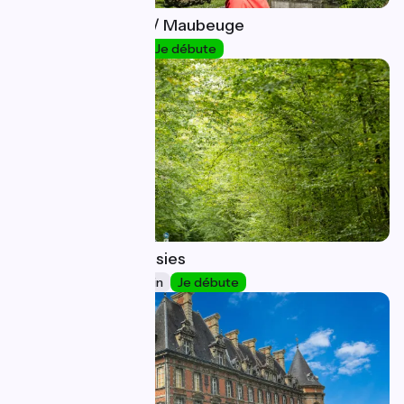
Thuin / Jeumont / Maubeuge
1
32 km
51 min
Je débute
Maubeuge / Liessies
2
26 km
1 h 44 min
Je débute