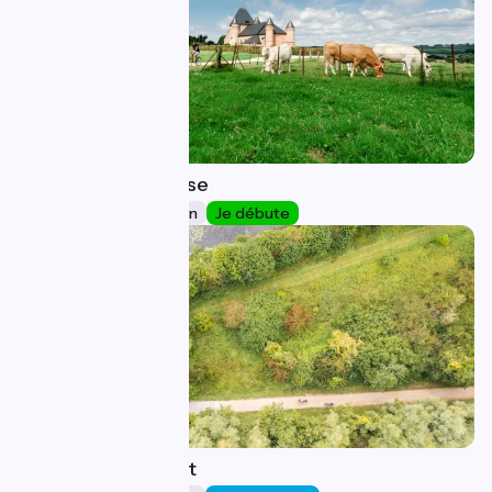
Etréaupont / Guise
5
24 km
1 h 36 min
Je débute
Guise / Ribemont
6