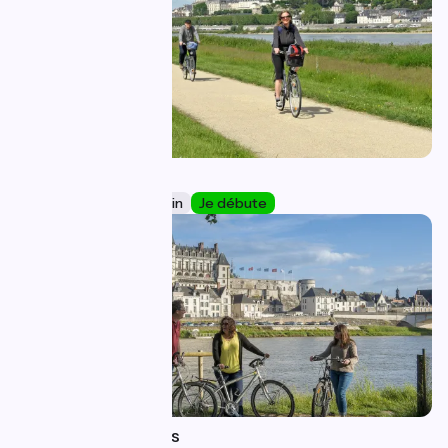
Blois / Amboise
24
43 km
2 h 36 min
Je débute
Amboise / Tours
25