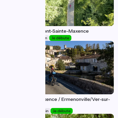
Compiègne / Pont-Sainte-Maxence
10
28 km
1 h 53 min
Je débute
Pont-Sainte-Maxence / Ermenonville/Ver-sur-
11
Launette
32 km
2 h 05 min
Je débute