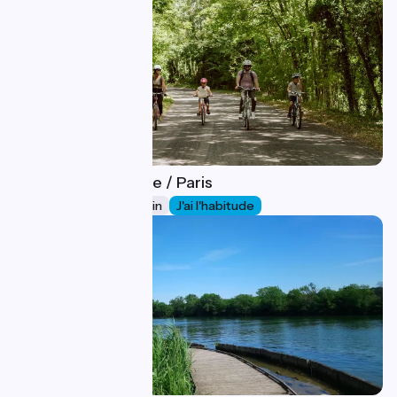
Ver-sur-Launette / Paris
12
53 km
2 h 44 min
J'ai l'habitude