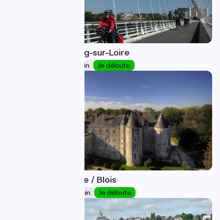
Orléans / Meung-sur-Loire
22
20 km
1 h 28 min
Je débute
Meung-sur-Loire / Blois
23
43 km
2 h 50 min
Je débute