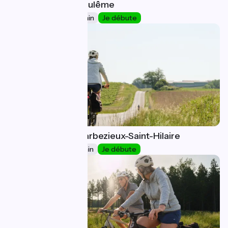
Marthon / Angoulême
32
32 km
2 h 06 min
Je débute
Angoulême / Barbezieux-Saint-Hilaire
33
48 km
2 h 52 min
Je débute