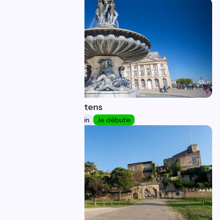
Bordeaux / Hostens
38
53 km
3 h 29 min
Je débute