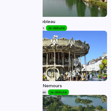
Melun / Fontainebleau
15
20 km
1 h 18 min
Je débute
Fontainebleau / Nemours
16
30 km
2 h 02 min
Je débute