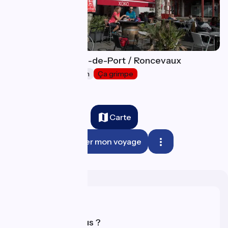
Saint-Jean-Pied-de-Port / Roncevaux
48
21 km
1 h 37 min
Ça grimpe
Carte
Planifier mon voyage
Qui sommes-nous ?