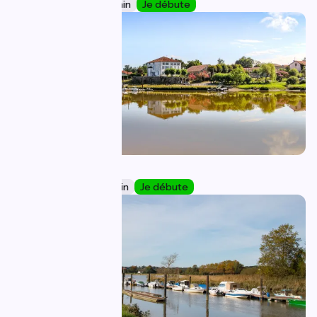
68 km
4 h 30 min
Je débute
Dax / Urt
45
55 km
3 h 46 min
Je débute