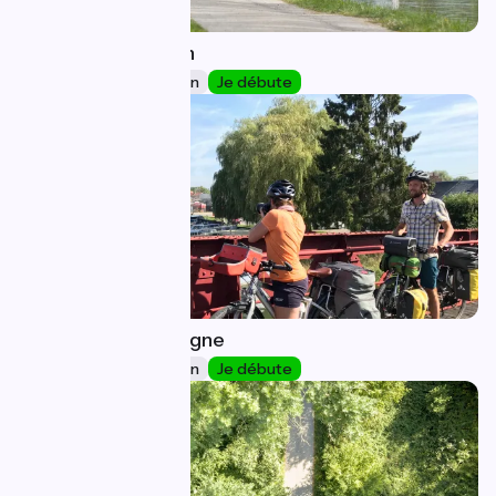
Tergnier / Noyon
8
24 km
1 h 36 min
Je débute
Noyon / Compiègne
9
29 km
1 h 57 min
Je débute