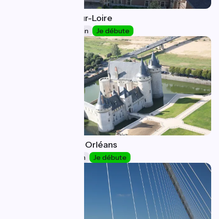
Briare / Sully-sur-Loire
20
41 km
2 h 42 min
Je débute
Sully-sur-Loire / Orléans
21
51 km
3 h 17 min
Je débute