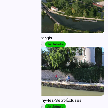
Nemours / Montargis
17
34 km
2 h 14 min
Je débute
Montargis / Rogny-les-Sept-Écluses
18
34 km
2 h 18 min
Je débute