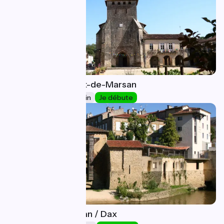
Escalans / Mont-de-Marsan
43
58 km
3 h 52 min
Je débute
Mont-de-Marsan / Dax
44