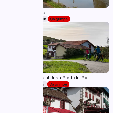
Urt / Saint-Palais
46
58 km
3 h 42 min
Ça grimpe
Saint-Palais / Saint-Jean-Pied-de-Port
47
37 km
2 h 19 min
Ça grimpe