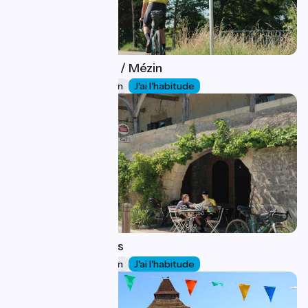
Buzet-sur-Baïse / Mézin
41
31 km
2 h 23 min
J'ai l'habitude
Mézin / Escalans
42
23 km
1 h 32 min
J'ai l'habitude