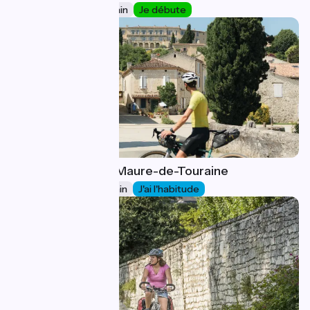
27 km
2 h 03 min
Je débute
Tours / Sainte-Maure-de-Touraine
26
44 km
2 h 54 min
J'ai l'habitude