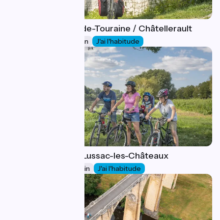
Sainte-Maure-de-Touraine / Châtellerault
27
41 km
2 h 45 min
J'ai l'habitude
Châtellerault / Lussac-les-Châteaux
28
58 km
3 h 50 min
J'ai l'habitude