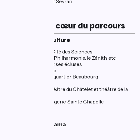
Mitry-le-Neuf et Sevran
Les coups de cœur du parcours
🏰 Patrimoine & Culture
Parc de la Villette et Cité des Sciences
Salles de spectacles : Philharmonie, le Zénith, etc.
Le Canal de l'Ourcq et ses écluses
Place de la République
Centre Pompidou et quartier Beaubourg
Tour Saint Jacques
Place du Châtelet (théâtre du Châtelet et théâtre de la
Ville)
Ile de la Cité : Conciergerie, Sainte Chapelle
🌿 Nature & Panorama
Ferme de la Villette