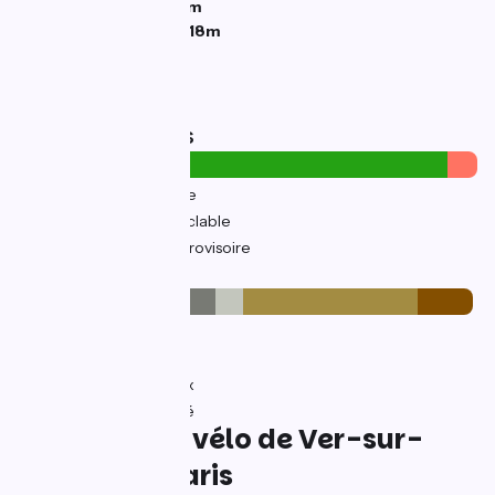
Point le plus bas :
29m
Point le plus élevé :
118m
Types de routes
14km
(26%) Sur route
40km
(74%) Voie cyclable
4km
(7%) Parcours provisoire
Revêtement
23km
(43%) Lisse
3km
(6%) Inconnu
21km
(38%) Rugueux
6km
(12%) Accidenté
L'itinéraire à vélo de Ver-sur-
Launette / Paris