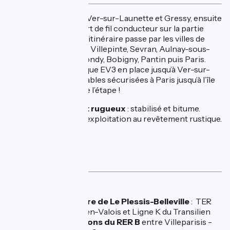
Petites routes entre Ver-sur-Launette et Gressy, ensuite
le canal de l’Ourcq sert de fil conducteur sur la partie
Seine-Saint-Denis. L'itinéraire passe par les villes de
Tremblay-en-France, Villepinte, Sevran, Aulnay-sous-
Bois, Villemomble, Bondy, Bobigny, Pantin puis Paris.
Jalonnement spécifique EV3 en place jusqu’à Ver-sur-
Launette. Pistes cyclables sécurisées à Paris jusqu’à l’île
de la Cité, terminus de l’étape !
Revêtement lisse et rugueux
: stabilisé et bitume.
Quelques chemins d’exploitation au revêtement rustique.
Services
🚅 Train
À proximité,
Gare de Le Plessis-Belleville
: TER
Paris ⇄ Crépy-en-Valois et Ligne K du Transilien
Accès aux
stations du RER B
entre Villeparisis -