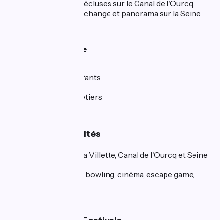
Panorama depuis les écluses sur le Canal de l'Ourcq
traversée du Pont au change et panorama sur la Seine
👨‍👩‍👧‍👦 En famille
Cité des Sciences,
Philharmonie des enfants
Little Villette
Musée des Arts et Métiers
🏃‍➡️ Sport & Activités
Baignade : Bassin de la Villette, Canal de l'Ourcq et Seine
(l'été)
Boom boom Villette : bowling, cinéma, escape game,
chute libre indoor