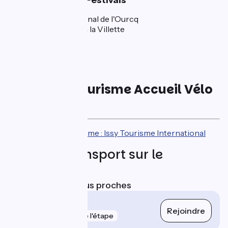
🎉 Événements & Festivals
Eté du Canal sur le Canal de l'Ourcq
Cinéma en Plein Air à la Villette
Jazz à la Villette
Festival Paris l'Eté
Offices de tourisme Accueil Vélo
de l'étape
Office de Tourisme : Issy Tourisme International
Trains et transport sur le
parcours
Gares SNCF les plus proches
Paris Austerlitz
Rejoindre
gare
81 m de l'étape