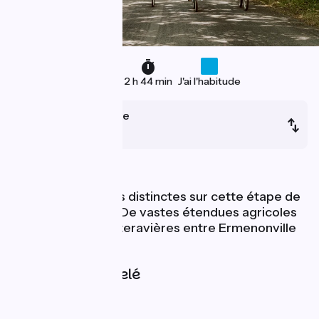
53 km
2 h 44 min
J'ai l'habitude
Ver-sur-Launette
Paris
Forêt et landes
Deux atmosphères distinctes sur cette étape de
La Scandibérique. De vastes étendues agricoles
céréalières et betteravières entre Ermenonville
et Gressy.
Pentes et dénivelé
Montées :
61m
Descentes :
109m