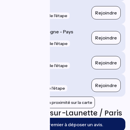
Paris Gare de Lyon
Rejoindre
gare
681 m de l'étape
Paris Bercy Bourgogne - Pays
d'Auvergne
Rejoindre
gare
701 m de l'étape
Paris Est
Rejoindre
gare
901 m de l'étape
Mitry - Claye
Rejoindre
gare
3 km de l'étape
Afficher les gares à proximité sur la carte
Avis sur Ver-sur-Launette / Paris
Soyez le premier à déposer un avis.