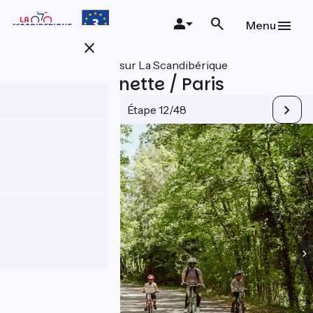
Aller
au
Menu
contenu
close
principal
Toutes les étapes sur La Scandibérique
Ver-sur-Launette / Paris
Étape 12/48