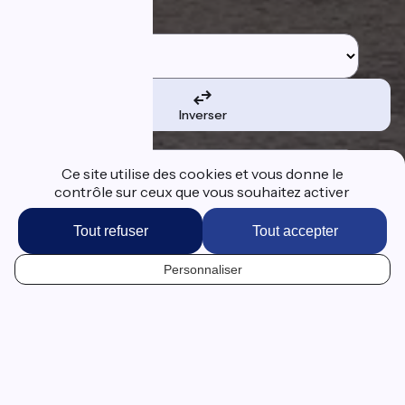
Etape de départ
Inverser
Etape d'arrivée
Ce site utilise des cookies et vous donne le
contrôle sur ceux que vous souhaitez activer
Tout refuser
Tout accepter
Je suis le tracé
Personnaliser
FR
La Scandibérique : plus de 1700
km d'itinéraire vélo en France
La Scandibérique est la
partie française de l’EuroVelo