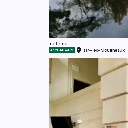
Issy Tourisme International
Issy-les-Moulineaux
Offices de Tourisme
Accueil Vélo