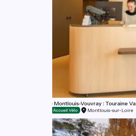
Office de tourisme Montlouis-Vouvray : Touraine Va
Montlouis-sur-Loire
Offices de Tourisme
Accueil Vélo