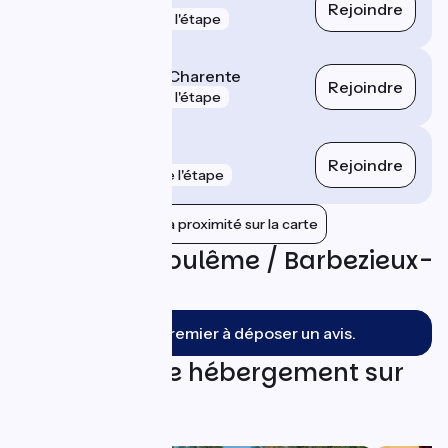
Rejoindre
gare
1 km de l'étape
Châteauneuf-sur-Charente
Rejoindre
gare
1 km de l'étape
La Couronne
Rejoindre
gare
5 km de l'étape
Afficher les gares à proximité sur la carte
Avis sur Angoulême / Barbezieux-
Saint-Hilaire
Soyez le premier à déposer un avis.
Trouvez votre hébergement sur
cette étape