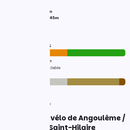
Descentes :
141m
Point le plus bas :
18m
Point le plus élevé :
145m
Types de routes
25km
(52%) Sur route
23km
(48%) Voie cyclable
Revêtement
17km
(36%) Lisse
8km
(16%) Inconnu
21km
(43%) Rugueux
3km
(5%) Accidenté
L'itinéraire à vélo de Angoulême /
Barbezieux-Saint-Hilaire