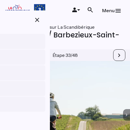
Aller
au
Menu
contenu
close
principal
Toutes les étapes sur La Scandibérique
Angoulême / Barbezieux-Saint-
Hilaire
Étape 33/48