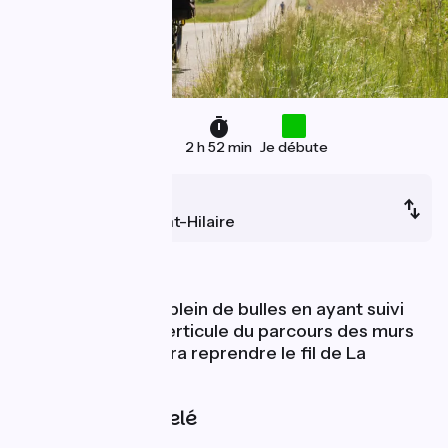
48 km
2 h 52 min
Je débute
Angoulême
Barbezieux-Saint-Hilaire
Au fil de l'eau
Après avoir fait le plein de bulles en ayant suivi
l'immanquable diverticule du parcours des murs
peints, il vous faudra reprendre le fil de La
Scandibérique.
Pentes et dénivelé
Montées :
179m