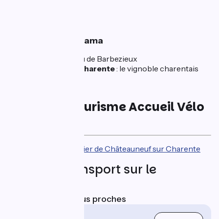
Saint-Mathias
🌿 Nature & Panorama
Panorama au château de Barbezieux
Châteauneuf-sur-Charente
: le vignoble charentais
Offices de tourisme Accueil Vélo
de l'étape
Bureau saisonnier de Châteauneuf sur Charente
Trains et transport sur le
parcours
Gares SNCF les plus proches
Angoulême