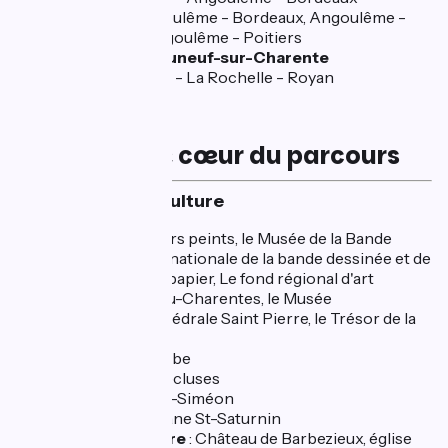
TGV Angoulême - Bordeaux, Angoulême -
Paris ; Angoulême - Poitiers
Gare à Châteauneuf-sur-Charente
Ligne TER - La Rochelle - Royan
Les coups de cœur du parcours
🏰 Patrimoine & Culture
Angoulême
: Les murs peints, le Musée de la Bande
dessinée, la cité internationale de la bande dessinée et de
l'image, Le Musée du papier, Le fond régional d'art
contemporain Poitou-Charentes, le Musée
d'Angoulême, La cathédrale Saint Pierre, le Trésor de la
Cathédrale
Fléac
: église Ste-Barbe
Fleurac
: sites des 3 écluses
St-Simeux
: église St-Siméon
Mosnac
: église romane St-Saturnin
Barbezieux-St-Hilaire
: Château de Barbezieux, église