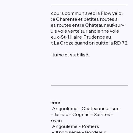
Aucune difficulté. Parcours commun avec la Flow vélo :
voie verte des bords de Charente et petites routes à
partir de Linars. Petites routes entre Châteauneuf-sur-
Charente et Viville, puis voie verte sur ancienne voie
ferrée jusqu’à Barbezieux-St-Hilaire. Prudence au
croisement du lieu-dit La Croze quand on quitte la RD 72.
Jalonnement EV3.
Revêtement lisse
: bitume et stabilisé.
Services
🚅 Train
Gare à Angoulême
Ligne TER Angoulême - Châteauneuf-sur-
Charente - Jarnac - Cognac - Saintes -
Saujon - Royan
Ligne TER Angoulême - Poitiers
Ligne TER - Angoulême - Bordeaux