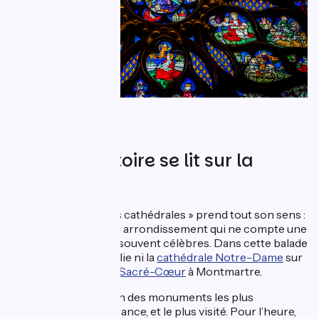
À Paris, l’histoire se lit sur la
pierre
À Paris, « la route des cathédrales » prend tout son sens :
pas un quartier ou un arrondissement qui ne compte une
ou plusieurs églises, souvent célèbres. Dans cette balade
thématique, on n’oublie ni la
cathédrale Notre-Dame
sur
l’île Saint-Louis, ni le
Sacré-Cœur
à Montmartre.
La première reste l’un des monuments les plus
emblématiques de France, et le plus visité. Pour l’heure,