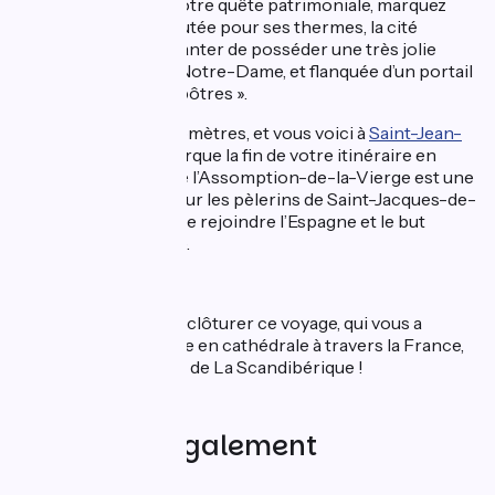
pays Basque. Dans votre quête patrimoniale, marquez
une halte
à Dax
.
Réputée pour ses thermes, la cité
Dacquoise peut se vanter de posséder une très jolie
cathédrale dédiée à Notre-Dame, et flanquée d’un portail
splendide dit « des apôtres ».
Encore quelques kilomètres, et vous voici à
Saint-Jean-
Pied-de-Port
qui marque la fin de votre itinéraire en
France. Son église de l’Assomption-de-la-Vierge est une
étape importante pour les pèlerins de Saint-Jacques-de-
Compostelle, avant de rejoindre l’Espagne et le but
ultime de leur voyage.
Une jolie manière de clôturer ce voyage, qui vous a
conduit de cathédrale en cathédrale à travers la France,
en suivant l’itinéraire de La Scandibérique !
Découvrez également