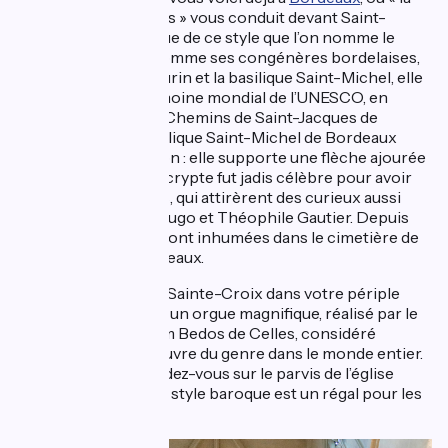
route des cathédrales » vous conduit devant Saint-
André, caractéristique de ce style que l’on nomme le
gothique angevin. Comme ses congénères bordelaises,
la basilique Saint-Seurin et la basilique Saint-Michel, elle
est inscrite au patrimoine mondial de l’UNESCO, en
corrélation avec les Chemins de Saint-Jacques de
Compostelle. La basilique Saint-Michel de Bordeaux
mérite votre attention : elle supporte une flèche ajourée
haute de 114,60m. Sa crypte fut jadis célèbre pour avoir
hébergé des momies, qui attirèrent des curieux aussi
connus que Victor Hugo et Théophile Gautier. Depuis
1979, ces dernières sont inhumées dans le cimetière de
la Chartreuse à Bordeaux.
N’oubliez pas l’église Sainte-Croix dans votre périple
bordelais : elle abrite un orgue magnifique, réalisé par le
facteur d’orgues Dom Bedos de Celles, considéré
comme un chef-d’œuvre du genre dans le monde entier.
Et pour le plaisir, rendez-vous sur le parvis de l’église
Notre-Dame, dont le style baroque est un régal pour les
yeux !