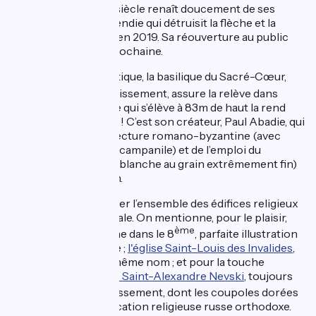
ème
cet édifice du 12
siècle renaît doucement de ses
cendres, suite à l’incendie qui détruisit la flèche et la
totalité de sa toiture en 2019. Sa réouverture au public
est prévue l’année prochaine.
Son alter-ego médiatique, la basilique du Sacré-Cœur,
ème
dans le 18
arrondissement, assure la relève dans
l’intervalle. Son dôme qui s’élève à 83m de haut la rend
très visible, et de loin ! C’est son créateur, Paul Abadie, qui
décida de son architecture romano-byzantine (avec
dôme, clochetons et campanile) et de l’emploi du
travertin (une roche blanche au grain extrêmement fin)
pour sa construction.
Impossible d’énumérer l’ensemble des édifices religieux
qui jalonnent la capitale. On mentionne, pour le plaisir,
ème
l’église de la Madeleine dans le 8
, parfaite illustration
du style néoclassique ;
l'église Saint-Louis des Invalides
,
accolée à l’hôtel du même nom ; et pour la touche
insolite, la
cathédrale Saint-Alexandre Nevski
, toujours
ème
dans le 8
arrondissement, dont les coupoles dorées
témoignent de sa vocation religieuse russe orthodoxe.