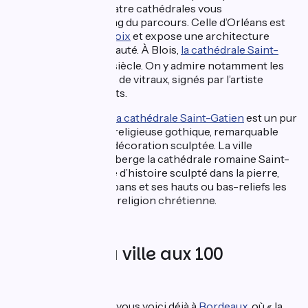
douceur de vivre. Quatre cathédrales vous
accompagnent le long du parcours. Celle d’Orléans est
dédiée à la
Sainte-Croix
et expose une architecture
gothique de toute beauté. À Blois,
la cathédrale Saint-
ème
Louis
date du 16
siècle. On y admire notamment les
33 baies recouvertes de vitraux, signés par l’artiste
hollandais Jan Dibbets.
Dans le vieux Tours,
la cathédrale Saint-Gatien
est un pur
joyau d’architecture religieuse gothique, remarquable
par l’opulence de sa décoration sculptée. La ville
d’Angoulême, elle, héberge la cathédrale romaine Saint-
Pierre. Véritable livre d’histoire sculpté dans la pierre,
elle livre sur ses tympans et ses hauts ou bas-reliefs les
grandes heures de la religion chrétienne.
Bordeaux, la ville aux 100
clochers
Le temps passe vite : vous voici déjà à
Bordeaux
, où « la