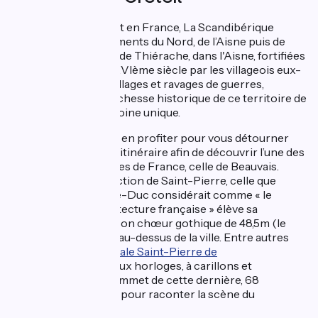
À son point de départ en France, La Scandibérique
traverse les départements du Nord, de l’Aisne puis de
l’Oise. Les 60 églises de Thiérache, dans l'Aisne, fortifiées
majoritairement au XVIème siècle par les villageois eux-
mêmes, lassés des pillages et ravages de guerres,
rappellent toute la richesse historique de ce territoire de
frontières, au patrimoine unique.
Ensuite, vous pouvez en profiter pour vous détourner
légèrement de votre itinéraire afin de découvrir l’une des
plus belles cathédrales de France, celle de Beauvais.
Placée sous la protection de Saint-Pierre, celle que
l’architecte Viollet-le-Duc considérait comme « le
Parthénon de l’architecture française » élève sa
silhouette altière et son chœur gothique de 48,5m (le
plus haut du monde) au-dessus de la ville. Entre autres
curiosités,
la cathédrale Saint-Pierre de
Beauvais
possède deux horloges, à carillons et
astronomique. Au sommet de cette dernière, 68
automates s’animent pour raconter la scène du
Jugement dernier.