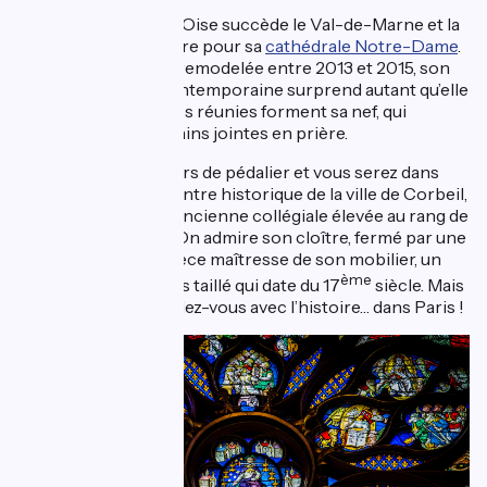
Au département de l’Oise succède le Val-de-Marne et la
ville de Créteil, célèbre pour sa
cathédrale Notre-Dame
.
Construite en 1966, remodelée entre 2013 et 2015, son
architecture très contemporaine surprend autant qu’elle
séduit : deux coupoles réunies forment sa nef, qui
symbolisent deux mains jointes en prière.
Encore quelques tours de pédalier et vous serez dans
l’Essonne. Dans le centre historique de la ville de Corbeil,
Saint-Spire
est une ancienne collégiale élevée au rang de
cathédrale en 1966. On admire son cloître, fermé par une
porte ogivale et la pièce maîtresse de son mobilier, un
ème
buffet d’orgue en bois taillé qui date du 17
siècle. Mais
avant, vous avez rendez-vous avec l’histoire… dans Paris !