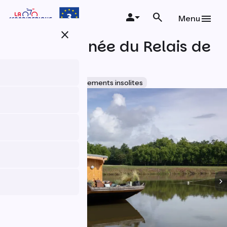
Aller
au
Menu
contenu
close
principal
Toue Cabanée du Relais de
Chambord
Accueil Vélo
Hébergements insolites