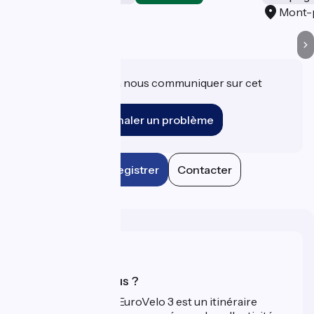
Chambord
Mont-
Une information à nous communiquer sur cet
établissement ?
Signaler un problème
Enregistrer
Contacter
Qui sommes-nous ?
La Scandibérique-EuroVelo 3 est un itinéraire