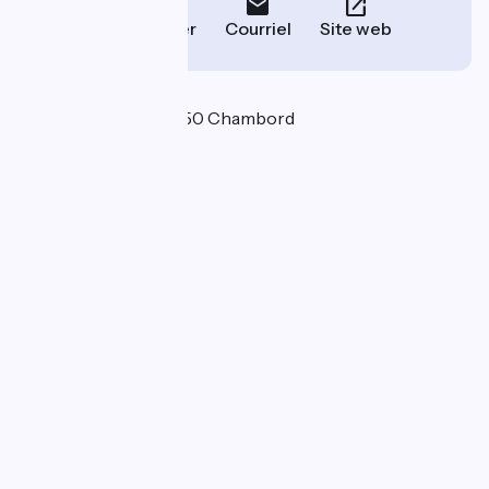
Téléphoner
Courriel
Site web
Localisation
Place Saint Louis 41250 Chambord