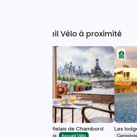
Autres Accueil Vélo à proximité
Toue Cabanée du Relais de Chambord
Les lodg
Hébergements insolites
Accueil Vélo
Camping