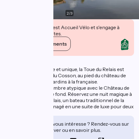
2
/
3
Cet établissement est Accueil Vélo et s'engage à
accueillir des cyclistes.
Voir ses engagements
Description
Hébergement insolite et unique, la Toue du Relais est
amarrée sur le canal du Cosson, au pied du château de
Chambord et de ses jardins à la française.
Découvrez notre chambre atypique avec le Château de
Chambord en toile de fond. Réservez une nuit magique à
bord de la Toue du Relais, un bateau traditionnel de la
Loire à fond plat, aménagé en une suite de luxe pour deux
personnes.
Cet établissement vous intéresse ? Rendez-vous sur
leur site pour réserver ou en savoir plus.