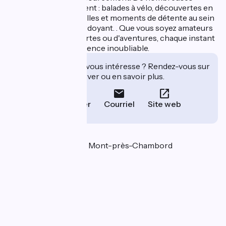
activités vous attendent : balades à vélo, découvertes en
famille, visites culturelles et moments de détente au sein
de notre domaine verdoyant. . Que vous soyez amateurs
de calme, de découvertes ou d'aventures, chaque instant
devient ici une expérience inoubliable.
Cet établissement vous intéresse ? Rendez-vous sur
leur site pour réserver ou en savoir plus.
Téléphoner
Courriel
Site web
Localisation
464 rue du Gué 41250 Mont-près-Chambord