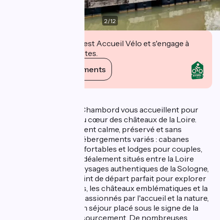
2
/
12
Cet établissement est Accueil Vélo et s'engage à
accueillir des cyclistes.
Voir ses engagements
Description
Les Lodges de Blois Chambord vous accueillent pour
une évasion nature au cœur des châteaux de la Loire.
Dans un environnement calme, préservé et sans
voitures, profitez d'hébergements variés : cabanes
insolites, chalets confortables et lodges pour couples,
familles ou groupes. Idéalement situés entre la Loire
majestueuse et les paysages authentiques de la Sologne,
les Lodges sont le point de départ parfait pour explorer
les parcours cyclistes, les châteaux emblématiques et la
gastronomie locale. passionnés par l'accueil et la nature,
vous vous réservez un séjour placé sous le signe de la
convivialité et du ressourcement. De nombreuses