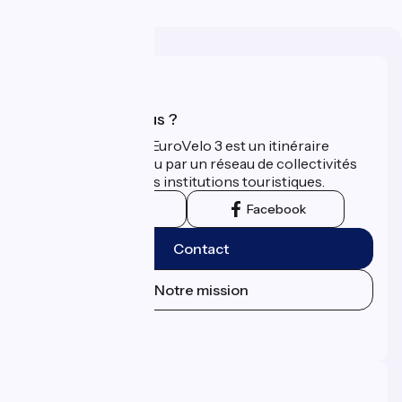
Qui sommes-nous ?
La Scandibérique-EuroVelo 3 est un itinéraire
développé et promu par un réseau de collectivités
territoriales et leurs institutions touristiques.
Instagram
Facebook
Contact
Notre mission
Espace Presse
Espace Pro