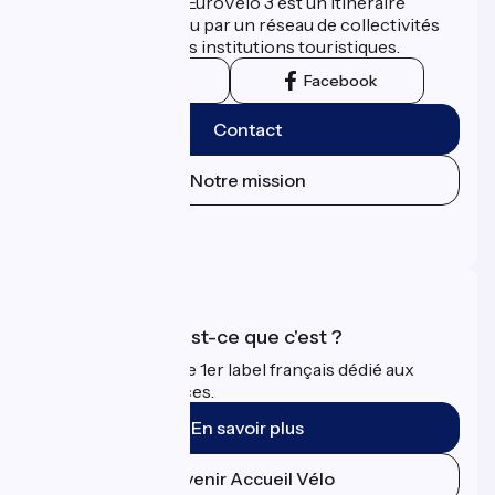
La Scandibérique-EuroVelo 3 est un itinéraire
développé et promu par un réseau de collectivités
territoriales et leurs institutions touristiques.
Instagram
Facebook
Contact
Notre mission
Espace Presse
Espace Pro
Accueil Vélo qu'est-ce que c'est ?
Accueil Vélo c'est le 1er label français dédié aux
cyclistes en vacances.
En savoir plus
Devenir Accueil Vélo