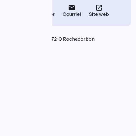
Téléphoner
Courriel
Site web
Localisation
74 Rue des Clouets 37210 Rochecorbon