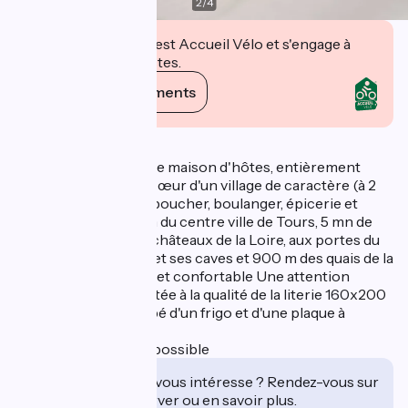
2
/
4
Cet établissement est Accueil Vélo et s'engage à
accueillir des cyclistes.
Voir ses engagements
Description
Joli studio au rdc d'une maison d'hôtes, entièrement
refait à neuf situé au cœur d'un village de caractère (à 2
pas des commerces boucher, boulanger, épicerie et
tabac presse), à 10mn du centre ville de Tours, 5 mn de
l'A10, et au cœur des châteaux de la Loire, aux portes du
vignoble du Vouvray et ses caves et 900 m des quais de la
Loire Ambiance chic et confortable Une attention
particulière a été portée à la qualité de la literie 160x200
Un coin cuisine équipé d'un frigo et d'une plaque à
induction
Garage moto et vélo possible
Cet établissement vous intéresse ? Rendez-vous sur
leur site pour réserver ou en savoir plus.