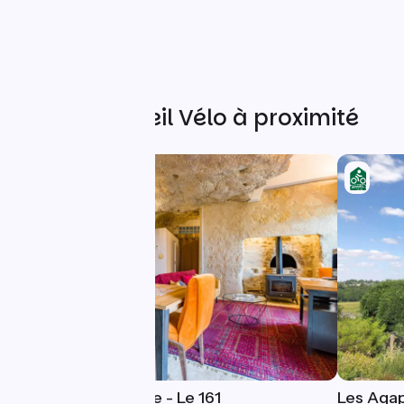
Autres Accueil Vélo à proximité
Gîtes de la Rochère - Le 161
Les Aga