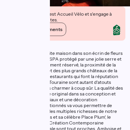
2
/
15
Cet établissement est Accueil Vélo et s'engage à
accueillir des cyclistes.
Voir ses engagements
Description
Cette charmante petite maison dans son écrin de fleurs
et de végétation, son SPA protégé par une jolie serre et
qui vous est exclusivement réservé, la proximité de la
capitale tourangelle et des plus grands châteaux de la
Loire, les nombreux restaurants qui font la réputation
gastronomique de la Touraine sont autant d'atouts
majeurs qui vont vous charmer à coup sûr. La qualité des
prestations de ce gîte original dans sa conception et
proposant des matériaux et une décoration
judicieusement sélectionnés va vous permettre de
profiter pleinement des multiples richesses de notre
région. Le Vieux Tours et sa célèbre Place Plum', le
théâtre, le Centre de Création Contemporaine
(CCCOD), la Cathédrale sont tout proches. Amboise et