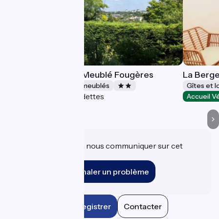
Les Agapanthes - Meublé Fougères
La Berge
Gîtes et locations de meublés
Gîtes et 
Fondettes
Accueil Vélo
Accueil V
Une information à nous communiquer sur cet
établissement ?
Signaler un problème
Enregistrer
Contacter