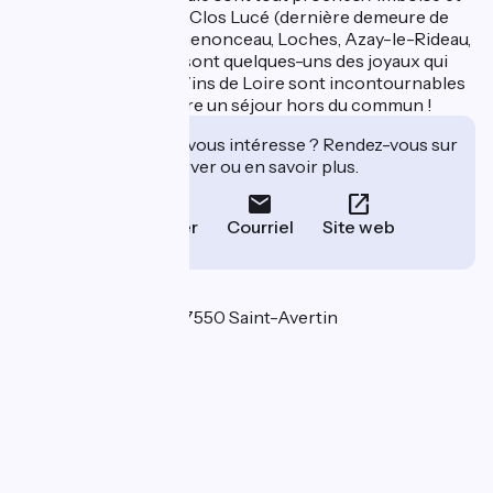
son château Royal, le Clos Lucé (dernière demeure de
Léonard de Vinci), Chenonceau, Loches, Azay-le-Rideau,
Villandry ou Chinon sont quelques-uns des joyaux qui
vous attendent. Les Vins de Loire sont incontournables
également. Venez vivre un séjour hors du commun !
Cet établissement vous intéresse ? Rendez-vous sur
leur site pour réserver ou en savoir plus.
Téléphoner
Courriel
Site web
Localisation
83 rue de l'Ormeau 37550 Saint-Avertin