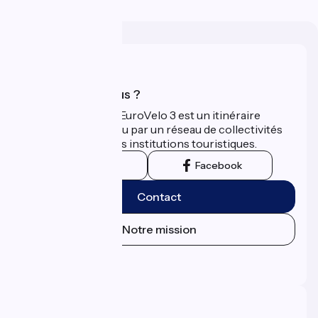
Qui sommes-nous ?
La Scandibérique-EuroVelo 3 est un itinéraire
développé et promu par un réseau de collectivités
territoriales et leurs institutions touristiques.
Instagram
Facebook
Contact
Notre mission
Espace Presse
Espace Pro