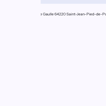
Localisation
14 place du Général de Gaulle 64220 Saint-Jean-Pied-de-P