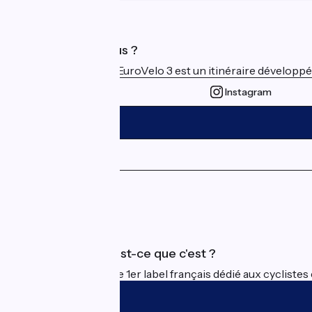
Qui sommes-nous ?
La Scandibérique-EuroVelo 3 est un itinéraire développé et
Instagram
Espace Presse
Espace Pro
Accueil Vélo qu'est-ce que c'est ?
Accueil Vélo c'est le 1er label français dédié aux cycliste