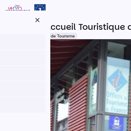
Aller
au
contenu
close
principal
Bureau d'Accueil Touristique 
Accueil Vélo
Offices de Tourisme