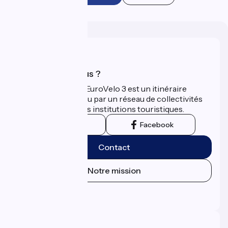
Qui sommes-nous ?
La Scandibérique-EuroVelo 3 est un itinéraire
développé et promu par un réseau de collectivités
territoriales et leurs institutions touristiques.
Instagram
Facebook
Contact
Notre mission
Espace Presse
Espace Pro