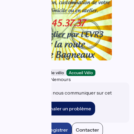
La roue libre
Loueurs/réparateurs de vélo
Accueil Vélo
Saint-Pierre-lès-Nemours
Une information à nous communiquer sur cet
établissement ?
Signaler un problème
Enregistrer
Contacter