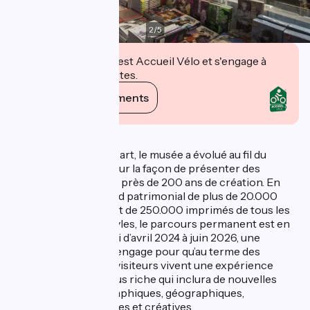
2
/
5
Cet établissement est Accueil Vélo et s'engage à
accueillir des cyclistes.
Voir ses engagements
Description
Tout comme le 9ème art, le musée a évolué au fil du
temps sur le fond et sur la façon de présenter des
œuvres qui retracent près de 200 ans de création. En
s’appuyant sur un fond patrimonial de plus de 20.000
planches originales et de 250.000 imprimés de tous les
pays et de tous les styles, le parcours permanent est en
pleine mutation. Ainsi d’avril 2024 à juin 2026, une
profonde réflexion s’engage pour qu’au terme des
travaux engagés, les visiteurs vivent une expérience
immersive encore plus riche qui inclura de nouvelles
approches muséographiques, géographiques,
culturelles, numériques et créatives.