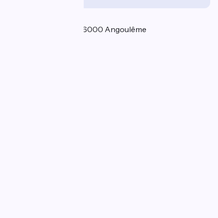
Localisation
Quai de la Charente 16000 Angoulême