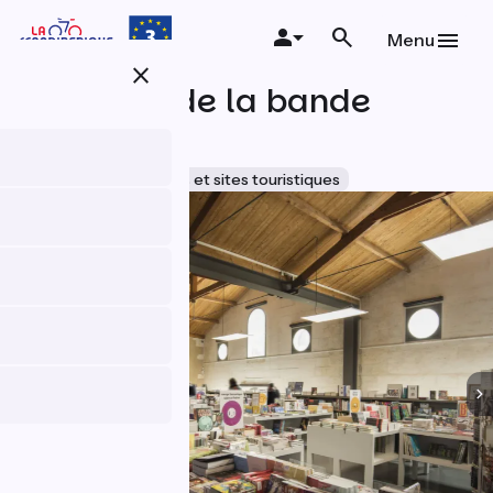
Aller
au
Menu
contenu
close
principal
Le Musée de la bande
dessinée
Accueil Vélo
Musées et sites touristiques