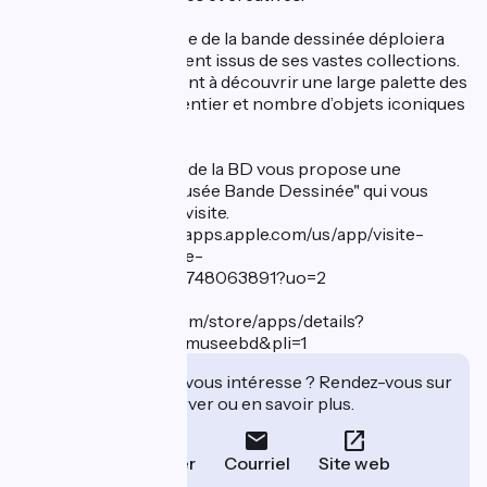
En attendant, le Musée de la bande dessinée déploiera
des trésors directement issus de ses vastes collections.
Ces œuvres donneront à découvrir une large palette des
créations du monde entier et nombre d’objets iconiques
liés à cet art.
Nouveauté : le musée de la BD vous propose une
application "Visite musée Bande Dessinée" qui vous
guidera lors de votre visite.
Apple Store : https://apps.apple.com/us/app/visite-
mus%C3%A9e-bande-
dessin%C3%A9e/id6748063891?uo=2
Google Play Store :
https://play.google.com/store/apps/details?
id=org.alienor.musee.museebd&pli=1
Cet établissement vous intéresse ? Rendez-vous sur
leur site pour réserver ou en savoir plus.
Téléphoner
Courriel
Site web