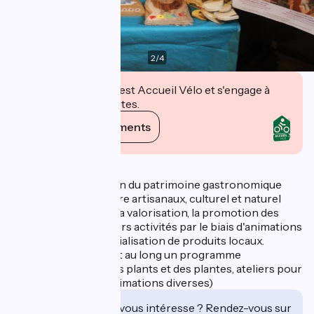
2
/
4
Cet établissement est Accueil Vélo et s'engage à
accueillir des cyclistes.
Voir ses engagements
Description
Centre de valorisation du patrimoine gastronomique
local et des savoir-faire artisanaux, culturel et naturel
ayant pour objectifs la valorisation, la promotion des
producteurs et de leurs activités par le biais d'animations
ainsi que la commercialisation de produits locaux.
Nous proposons tout au long un programme
d'animations (fête des plants et des plantes, ateliers pour
enfants et adultes, animations diverses)
Cet établissement vous intéresse ? Rendez-vous sur