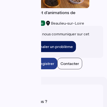
Maison du terroir et d'animations de
Beaulieu sur Loire
Beaulieu-sur-Loire
Artisanat
Accueil Vélo
Une information à nous communiquer sur cet
établissement ?
Signaler un problème
Enregistrer
Contacter
Qui sommes-nous ?