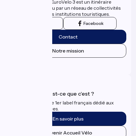
La Scandibérique-EuroVelo 3 est un itinéraire
développé et promu par un réseau de collectivités
territoriales et leurs institutions touristiques.
Instagram
Facebook
Contact
Notre mission
Espace Presse
Espace Pro
Accueil Vélo qu'est-ce que c'est ?
Accueil Vélo c'est le 1er label français dédié aux
cyclistes en vacances.
En savoir plus
Devenir Accueil Vélo