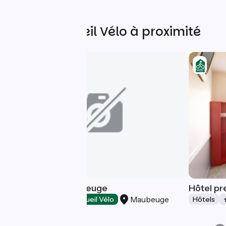
Autres Accueil Vélo à proximité
B&B HOTEL Maubeuge
Hôtel pr
Maubeuge
Hôtels
Accueil Vélo
Hôtels