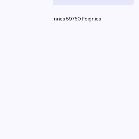
Localisation
126 route de Valenciennes 59750 Feignies