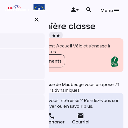
Aller
au
Menu
contenu
close
principal
Hôtel première classe
Accueil Vélo
Hôtels
Cet établissement est Accueil Vélo et s'engage à
accueillir des cyclistes.
Voir ses engagements
Description
L'hôtel Première Classe de Maubeuge vous propose 71
chambres aux couleurs dynamiques.
Cet établissement vous intéresse ? Rendez-vous sur
leur site pour réserver ou en savoir plus.
Téléphoner
Courriel