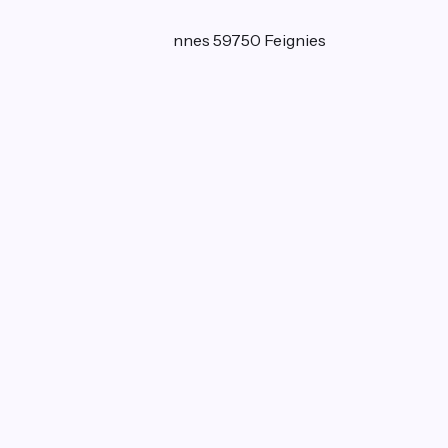
Localisation
126 route de Valenciennes 59750 Feignies