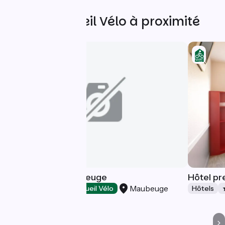
Autres Accueil Vélo à proximité
B&B HOTEL Maubeuge
Hôtel pr
Maubeuge
Hôtels
Accueil Vélo
Hôtels