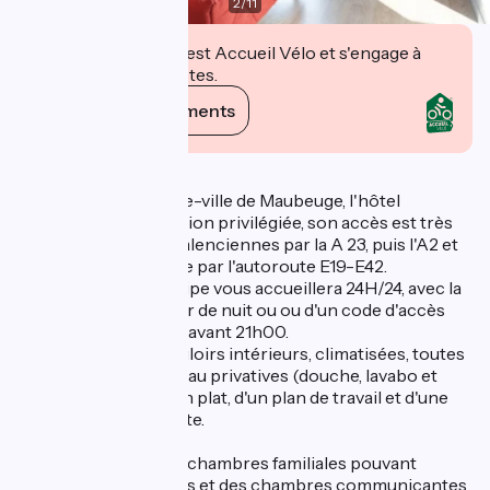
2
/
11
Cet établissement est Accueil Vélo et s'engage à
accueillir des cyclistes.
Voir ses engagements
Description
Situé à 5 km du centre-ville de Maubeuge, l'hôtel
bénéficie d'une situation privilégiée, son accès est très
facile en venant de Valenciennes par la A 23, puis l'A2 et
en venant de Belgique par l'autoroute E19-E42.
Sébastien et son équipe vous accueillera 24H/24, avec la
présence d'un veilleur de nuit ou ou d'un code d'accès
fourni par téléphone avant 21h00.
Les chambres en couloirs intérieurs, climatisées, toutes
équipées de salles d'eau privatives (douche, lavabo et
WC), d'une TV à écran plat, d'un plan de travail et d'une
connexion wifi gratuite.
Pour les familles, des chambres familiales pouvant
accueillir 4 personnes et des chambres communicantes