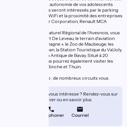
pour une plus grande autonomie de vos adolescents.
Les hommes d'affaires seront intéressés par le parking
gratuit fermé, l'accès WiFi et la proximité des entreprises
Menissez, Bigard, Lear Corporation, Renault MCA
Aux portes du Parc Naturel Régional de l'Avesnois, vous
pourrez visiter Le Fort De Leveau, le terrain d'aviation
l'aérodrome « La Salmagne », le Zoo de Maubeuge, les
fortifications de Vauban, la Station Touristique du ValJoly,
le MusVerre, le Forum Antique de Bavay. Situé à 20
minutes de Mons, vous pourrez également visiter les
villes frontalières de Binche et Thuin.
Labellisé Accueil Vélo : de nombreux circuits vous
attendent !
Cet établissement vous intéresse ? Rendez-vous sur
leur site pour réserver ou en savoir plus.
Téléphoner
Courriel