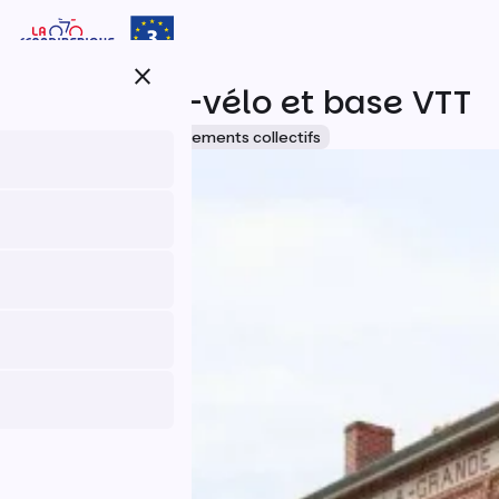
Aller
au
contenu
close
principal
Relais éco-vélo et base VTT
Accueil Vélo
Hébergements collectifs