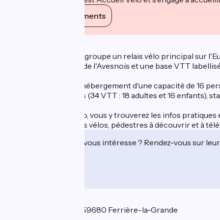
Voir ses engagements
Description
Le Relais Eco-Vélo regroupe un relais vélo principal sur 
pied de la Voie Verte de l'Avesnois et une base VTT labell
Vous y trouverez un hébergement d'une capacité de 16 perso
vélos : locations vélos (34 VTT : 18 adultes et 16 enfants), s
Labellisé Accueil Vélo, vous y trouverez les infos pratiques 
De nombreux circuits vélos, pédestres à découvrir et à tél
Cet établissement vous intéresse ? Rendez-vous sur leur 
Localisation
1 rue Aristide Briand 59680 Ferrière-la-Grande