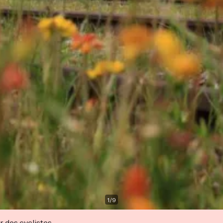
1
/
9
r des cyclistes.