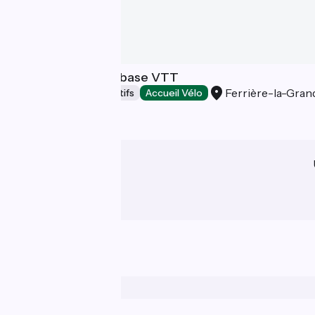
Relais éco-vélo et base VTT
Ferrière-la-Gran
Hébergements collectifs
Accueil Vélo