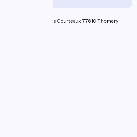
Localisation
36 chemin des Roches Courteaux 77810 Thomery