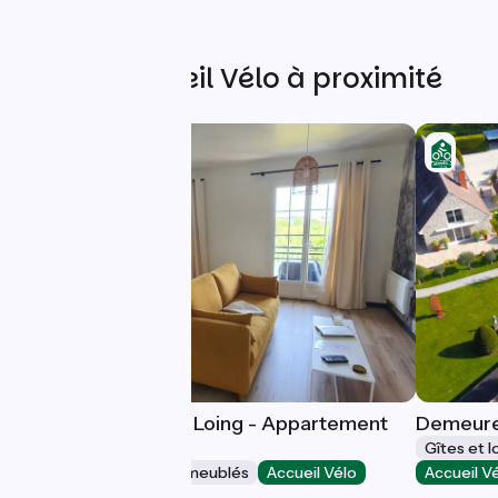
Autres Accueil Vélo à proximité
Ambiance Seine & Loing - Appartement
Demeure
Chouette ***
Gîtes et 
Gîtes et locations de meublés
Accueil Vélo
Accueil V
Thomery