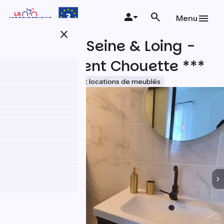
Aller
au
Menu
contenu
close
principal
Ambiance Seine & Loing -
Appartement Chouette ***
Accueil Vélo
Gîtes et locations de meublés