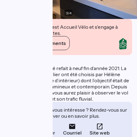
3
/
4
Cet établissement est Accueil Vélo et s'engage à
accueillir des cyclistes.
Voir ses engagements
Description
Cet appartement a été refait à neuf fin d’année 2021. La
décoration et le mobilier ont été choisis par Hélène
Bastiand (décoratrice d’intérieur) dont l’objectif était de
révéler un intérieur lumineux et contemporain. Depuis
vos portes-fenêtres, vous aurez plaisir à observer le vol
des oiseaux, la Seine et son trafic fluvial..
Cet établissement vous intéresse ? Rendez-vous sur
leur site pour réserver ou en savoir plus.
Téléphoner
Courriel
Site web