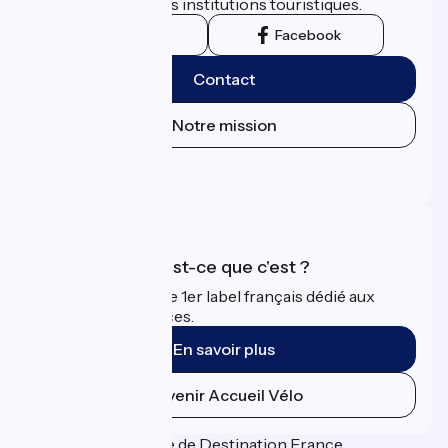
territoriales et leurs institutions touristiques.
Instagram
Facebook
Contact
Notre mission
Espace Presse
Espace Pro
Accueil Vélo qu'est-ce que c'est ?
Accueil Vélo c'est le 1er label français dédié aux
cyclistes en vacances.
En savoir plus
Devenir Accueil Vélo
Financé dans le cadre de Destination France