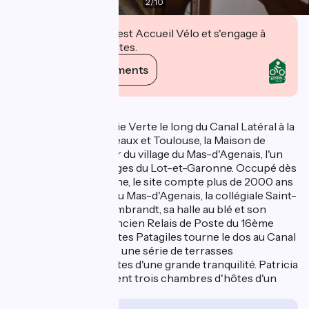
2
/
10
Cet établissement est Accueil Vélo et s'engage à
accueillir des cyclistes.
Voir ses engagements
Description
Etape idéale sur la Voie Verte le long du Canal Latéral à la
Garonne entre Bordeaux et Toulouse, la Maison de
Patagiles est au coeur du village du Mas-d'Agenais, l'un
des plus anciens villages du Lot-et-Garonne. Occupé dès
l'époque gallo-romaine, le site compte plus de 2000 ans
d'histoire (la Venus du Mas-d'Agenais, la collégiale Saint-
Vincent avec son Rembrandt, sa halle au blé et son
marché florissant). Ancien Relais de Poste du 16ème
siècle, la Maison d'Hôtes Patagiles tourne le dos au Canal
qu'elle domine depuis une série de terrasses
verdoyantes empruntes d'une grande tranquilité. Patricia
et Giles vous proposent trois chambres d'hôtes d'un
très bon confort.