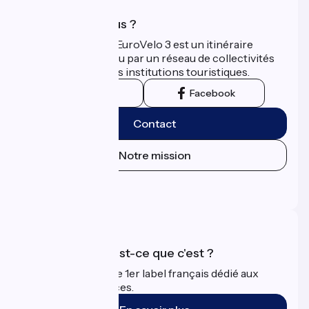
Qui sommes-nous ?
La Scandibérique-EuroVelo 3 est un itinéraire
développé et promu par un réseau de collectivités
territoriales et leurs institutions touristiques.
Instagram
Facebook
Contact
Notre mission
Espace Presse
Espace Pro
Accueil Vélo qu'est-ce que c'est ?
Accueil Vélo c'est le 1er label français dédié aux
cyclistes en vacances.