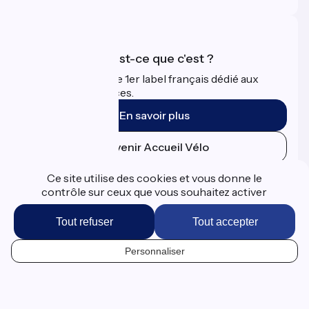
Accueil Vélo qu'est-ce que c'est ?
Accueil Vélo c'est le 1er label français dédié aux
cyclistes en vacances.
En savoir plus
Devenir Accueil Vélo
Ce site utilise des cookies et vous donne le
Financé dans le cadre de Destination France
contrôle sur ceux que vous souhaitez activer
Tout refuser
Tout accepter
Espace Presse
Personnaliser
Données personnelles
FR
Mentions légales
Contact
Options de carte
Réalisation :
StudioJuillet
et
France Vélo Tourisme