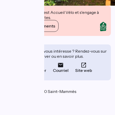
2
/
11
Cet établissement est Accueil Vélo et s'engage à
accueillir des cyclistes.
Voir ses engagements
Description
Cet établissement vous intéresse ? Rendez-vous sur
leur site pour réserver ou en savoir plus.
Téléphoner
Courriel
Site web
Localisation
41 quai de Seine 77670 Saint-Mammès