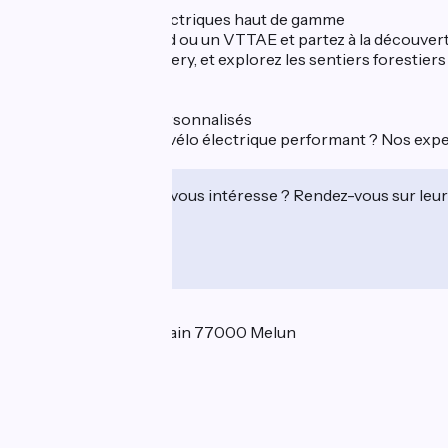
Location de vélos électriques haut de gamme
Louez un VTC Allroad ou un VTTAE et partez à la découverte
de Barbizon et Thomery, et explorez les sentiers forestiers 
pleine nature.
Vente et conseils personnalisés
Vous recherchez un vélo électrique performant ? Nos expe
douce et durable.
Cet établissement vous intéresse ? Rendez-vous sur leur 
Localisation
21 boulevard Chamblain 77000 Melun