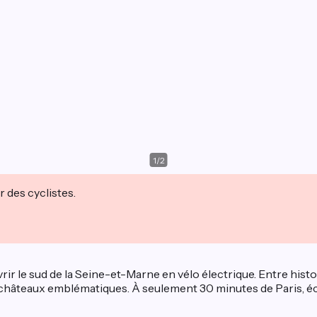
1
/
2
r des cyclistes.
ir le sud de la Seine-et-Marne en vélo électrique. Entre histoi
 châteaux emblématiques. À seulement 30 minutes de Paris, éc