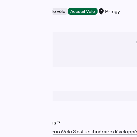
Repar' Cycles
Pringy
Loueurs/réparateurs de vélo
Accueil Vélo
Qui sommes-nous ?
La Scandibérique-EuroVelo 3 est un itinéraire développé et