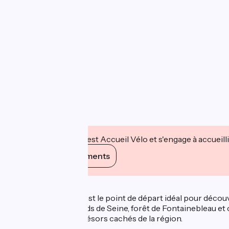
Cet établissement est Accueil Vélo et s'engage à accueilli
Voir ses engagements
Description
Station Bee's Melun est le point de départ idéal pour découvr
parcours mêlant bords de Seine, forêt de Fontainebleau et
surprendre par les trésors cachés de la région.