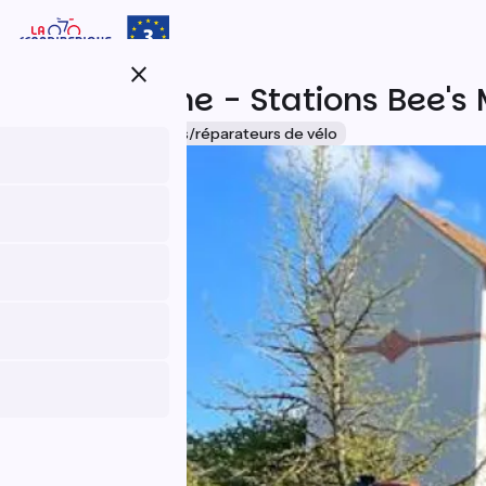
Aller
au
contenu
close
principal
CyclenSeine - Stations Bee's
Accueil Vélo
Loueurs/réparateurs de vélo