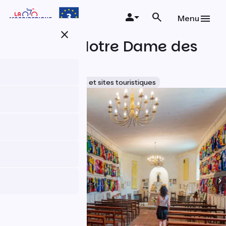
Aller
au
Menu
contenu
close
principal
Chapelle Notre Dame des
Cyclistes
Accueil Vélo
Musées et sites touristiques