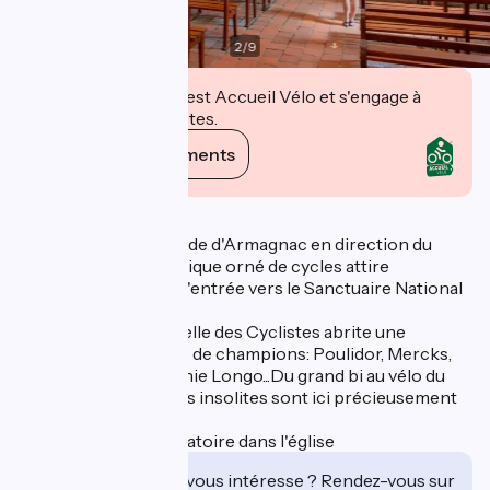
2
/
9
Cet établissement est Accueil Vélo et s'engage à
accueillir des cyclistes.
Voir ses engagements
Description
En sortant de Labastide d'Armagnac en direction du
Gers, un curieux portique orné de cycles attire
l'attention. Il marque l'entrée vers le Sanctuaire National
du Cyclisme.
Depuis 1959, la Chapelle des Cyclistes abrite une
collection de maillots de champions: Poulidor, Mercks,
Ocaña, Virenque, Jeanie Longo...Du grand bi au vélo du
facteur, les deux roues insolites sont ici précieusement
conservées.
Port du masque obligatoire dans l'église
Cet établissement vous intéresse ? Rendez-vous sur