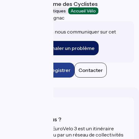
Chapelle Notre Dame des Cyclistes
Musées et sites touristiques
Accueil Vélo
Labastide-d'Armagnac
Une information à nous communiquer sur cet
établissement ?
Signaler un problème
Enregistrer
Contacter
Qui sommes-nous ?
La Scandibérique-EuroVelo 3 est un itinéraire
développé et promu par un réseau de collectivités