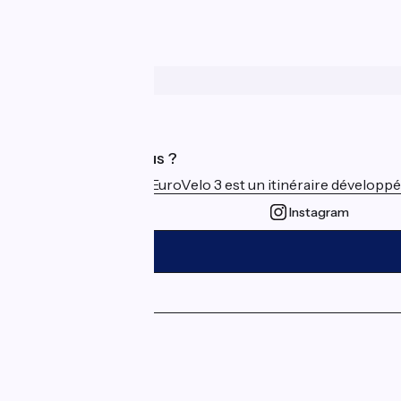
Qui sommes-nous ?
La Scandibérique-EuroVelo 3 est un itinéraire développé et
Instagram
Espace Presse
Espace Pro