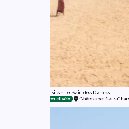
Plage et Aire de Loisirs - Le Bain des Dames
Châteauneuf-sur-Char
Lieux de baignade
Accueil Vélo