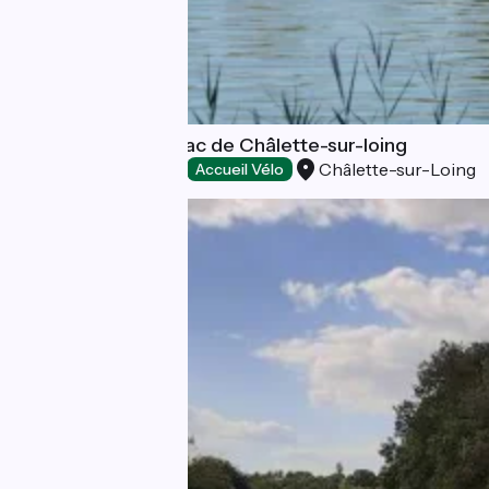
Base de loisirs du lac de Châlette-sur-loing
Châlette-sur-Loing
Aires de pique-nique
Accueil Vélo