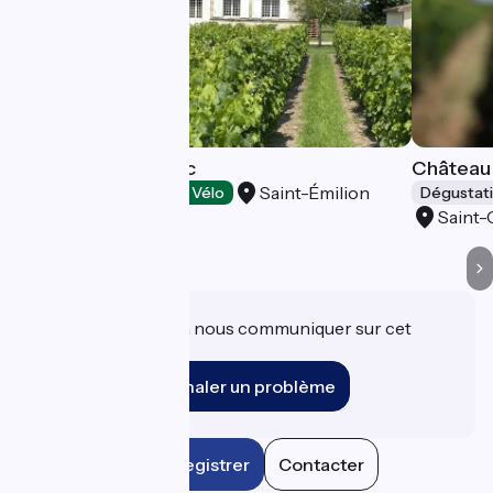
Château Cravignac
Château
Saint-Émilion
Dégustation
Accueil Vélo
Dégustat
Saint-
Une information à nous communiquer sur cet
établissement ?
Signaler un problème
Enregistrer
Contacter