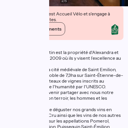
2
/
5
Cet établissement est Accueil Vélo et s'engage à
accueillir des cyclistes.
Voir ses engagements
Description
Le Château Rol Valentin est la propriété d'Alexandra et
Nicolas Robin depuis 2009 où ils y visent l’excellence au
quotidien.
Situé à 5 minutes de la cité médiévale de Saint Emilion,
découvrez notre vignoble de 7,3ha sur Saint-Étienne-de-
Lisse, au cœur des coteaux de vignes inscrits au
patrimoine mondial de l'humanité par l'UNESCO.
Nous vous invitons à venir partager avec nous notre
passion pour le vin, son terroir, les hommes et les
femmes qui le font.
Vous aurez le plaisir de déguster nos grands vins en
Saint-Emilion Grand Cru ainsi que les vins de nos autres
propriétés familiales sur les appellations Pomerol,
Montagne Saint-Émilion, Puisseguin Saint-Émilion,