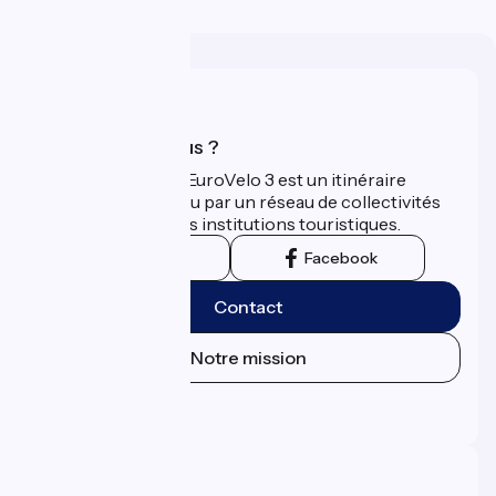
Qui sommes-nous ?
La Scandibérique-EuroVelo 3 est un itinéraire
développé et promu par un réseau de collectivités
territoriales et leurs institutions touristiques.
Instagram
Facebook
Contact
Notre mission
Espace Presse
Espace Pro