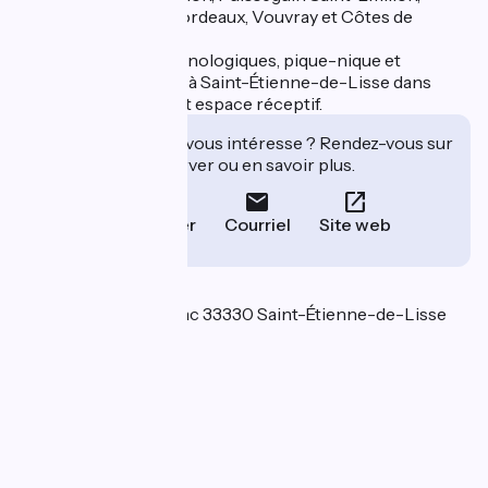
Castillon Côtes de Bordeaux, Vouvray et Côtes de
Provence.
Les visites, ateliers œnologiques, pique-nique et
dégustations ont lieu à Saint-Étienne-de-Lisse dans
notre nouveau chai et espace réceptif.
Cet établissement vous intéresse ? Rendez-vous sur
leur site pour réserver ou en savoir plus.
Téléphoner
Courriel
Site web
Localisation
1550 Route de Pressac 33330 Saint-Étienne-de-Lisse