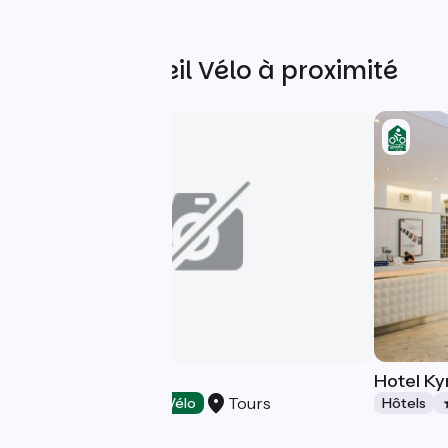
Autres Accueil Vélo à proximité
Quick Palace
Hotel Ky
Tours
Hôtels
Accueil Vélo
Hôtels