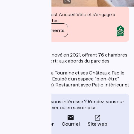
2
/
5
Cet établissement est Accueil Vélo et s'engage à
accueillir des cyclistes.
Voir ses engagements
Description
Hôtel entièrement rénové en 2021, offrant 76 chambres
modernes, tout confort ; aux abords du parc des
Bretonnières.
Idéal pour découvrir la Touraine et ses Châteaux. Facile
d’accès par l’A10/A85. Equipé d’un espace "bien-être"
(Fitness-Piscine-Spa). Restaurant avec Patio intérieur et
terrasse privée.
Cet établissement vous intéresse ? Rendez-vous sur
leur site pour réserver ou en savoir plus.
Téléphoner
Courriel
Site web