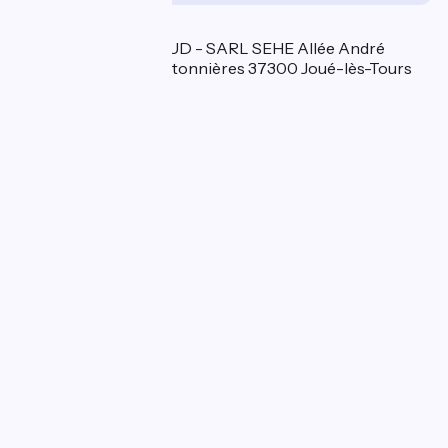
Localisation
MERCURE TOURS SUD - SARL SEHE Allée André
Malraux Parc des Bretonnières 37300 Joué-lès-Tours