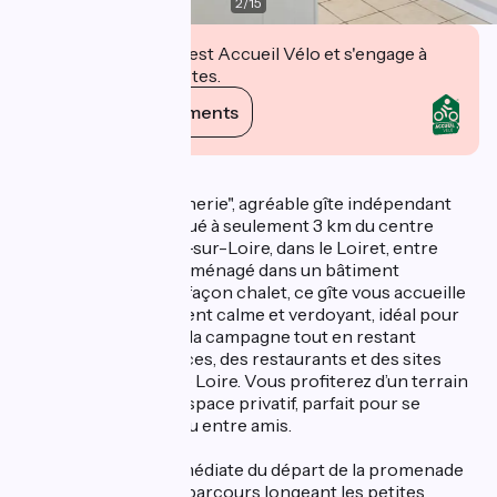
2
/
15
Cet établissement est Accueil Vélo et s'engage à
accueillir des cyclistes.
Voir ses engagements
Description
Bienvenue à "La Bonnerie", agréable gîte indépendant
pour 4 personnes situé à seulement 3 km du centre
historique de Meung-sur-Loire, dans le Loiret, entre
Beauce et Sologne. Aménagé dans un bâtiment
entièrement rénové façon chalet, ce gîte vous accueille
dans un environnement calme et verdoyant, idéal pour
un séjour reposant à la campagne tout en restant
proche des commerces, des restaurants et des sites
touristiques du Val de Loire. Vous profiterez d’un terrain
clos et arboré avec espace privatif, parfait pour se
détendre en famille ou entre amis.
Situé à proximité immédiate du départ de la promenade
des Mauves, célèbre parcours longeant les petites