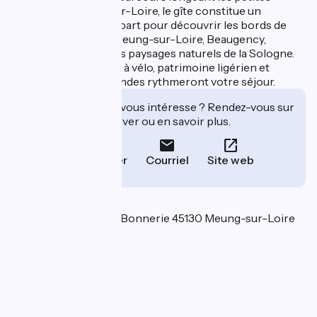
rivières de Meung-sur-Loire, le gîte constitue un
excellent point de départ pour découvrir les bords de
Loire, le château de Meung-sur-Loire, Beaugency,
Orléans ou encore les paysages naturels de la Sologne.
Randonnées, balades à vélo, patrimoine ligérien et
découvertes gourmandes rythmeront votre séjour.
Cet établissement vous intéresse ? Rendez-vous sur
leur site pour réserver ou en savoir plus.
Téléphoner
Courriel
Site web
Localisation
135 Route de Clan La Bonnerie 45130 Meung-sur-Loire