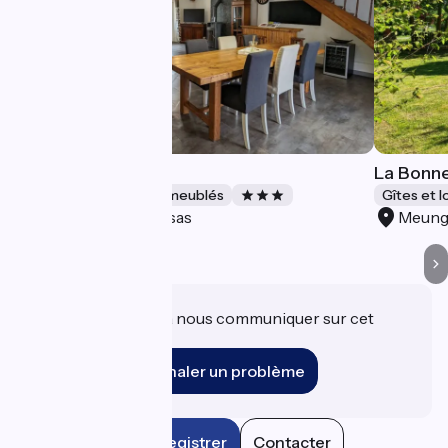
La Talonnière
La Bonne
Gîtes et locations de meublés
Gîtes et 
Messas
Meung
Accueil Vélo
Une information à nous communiquer sur cet
établissement ?
Signaler un problème
Enregistrer
Contacter