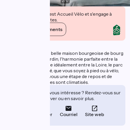
2
/
17
Cet établissement est Accueil Vélo et s'engage à
accueillir des cyclistes.
Voir ses engagements
Description
5 chambres dans une belle maison bourgeoise de bourg
avec un magnifique jardin, l'harmonie parfaite entre la
ville et la nature. Située idéalement entre la Loire, le parc
et le centre ville animé, que vous soyez à pied ou à vélo,
l'Aventure sera pour vous une étape de repos et de
quiétude. Les chambres sont climatisés.
Cet établissement vous intéresse ? Rendez-vous sur
leur site pour réserver ou en savoir plus.
Téléphoner
Courriel
Site web