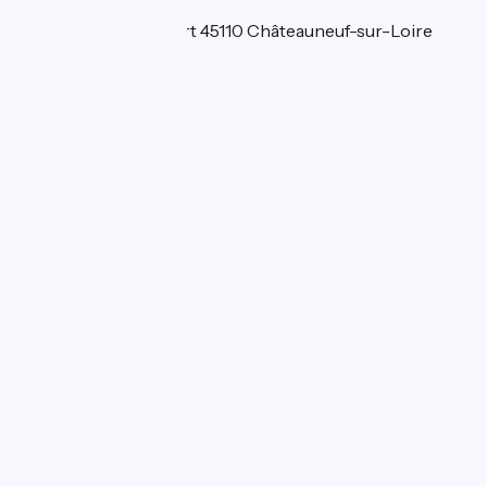
Localisation
16 Grande-rue du Port 45110 Châteauneuf-sur-Loire