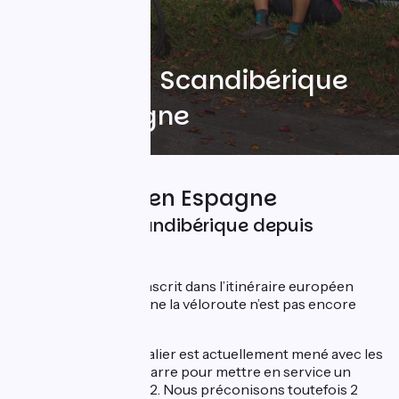
Accès à La Scandibérique
par l'Espagne
L'EuroVelo 3 en Espagne
Venir sur La Scandibérique depuis
l'Espagne
La Scandibérique s’inscrit dans l’itinéraire européen
EuroVelo 3
. En Espagne la véloroute n’est pas encore
aménagée.
Un travail transfrontalier est actuellement mené avec les
partenaires de la Navarre pour mettre en service un
itinéraire en juin 2022. Nous préconisons toutefois 2