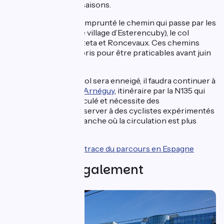
itinéraires selon les saisons.
En été
, pourra être emprunté le chemin qui passe par les
sources de la Nive (le village d’Esterencuby), le col
d’Orgambide, Orbaitzeta et Roncevaux. Ces chemins
forestiers seront repris pour être praticables avant juin
2022.
En hiver
, lorsque le col sera enneigé, il faudra continuer à
passer par
la route d’Arnéguy
, itinéraire par la N135 qui
est extrêmement circulé et nécessite des
aménagements. À réserver à des cyclistes expérimentés
de préférence le dimanche où la circulation est plus
faible.
Télécharger la trace du parcours en Espagne
Découvrez également