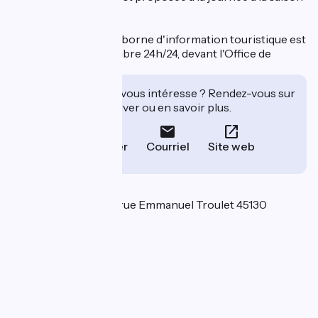
estivale.
En complément, une borne d'information touristique est
disponible en accès libre 24h/24, devant l'Office de
tourisme.
Cet établissement vous intéresse ? Rendez-vous sur
leur site pour réserver ou en savoir plus.
Téléphoner
Courriel
Site web
Localisation
Office de Tourisme 1 rue Emmanuel Troulet 45130
Meung-sur-Loire