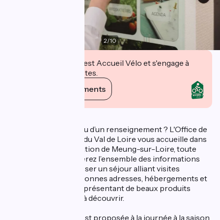
2
/
10
Cet établissement est Accueil Vélo et s'engage à
accueillir des cyclistes.
Voir ses engagements
Description
Besoin d’un conseil ou d’un renseignement ? L'Office de
Tourisme des Terres du Val de Loire vous accueille dans
son bureau d'information de Meung-sur-Loire, toute
l’année. Vous y trouverez l’ensemble des informations
nécessaires pour passer un séjour alliant visites
culturelles, balades, bonnes adresses, hébergements et
loisirs. Une boutique présentant de beaux produits
dérivés et locaux est à découvrir.
La location de vélos est proposée à la journée à la saison