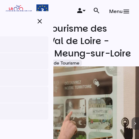
Aller
au
Menu
contenu
close
principal
Office de Tourisme des
Terres du Val de Loire -
Bureau de Meung-sur-Loire
Accueil Vélo
Offices de Tourisme