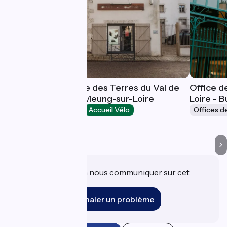
Office de Tourisme des Terres du Val de
Office d
Loire - Bureau de Meung-sur-Loire
Loire - 
Offices de Tourisme
Accueil Vélo
Offices d
Meung-sur-Loire
Une information à nous communiquer sur cet
établissement ?
Signaler un problème