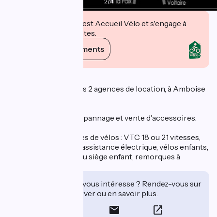
2
/
4
Cet établissement est Accueil Vélo et s'engage à
accueillir des cyclistes.
Voir ses engagements
Description
Nous vous proposons 2 agences de location, à Amboise
et à Tours.
Réparation rapide, dépannage et vente d'accessoires.
Location de tous types de vélos : VTC 18 ou 21 vitesses,
VTT, tandem, vélos à assistance électrique, vélos enfants,
suiveurs, remorque ou siège enfant, remorques à
bagages.
Cet établissement vous intéresse ? Rendez-vous sur
leur site pour réserver ou en savoir plus.