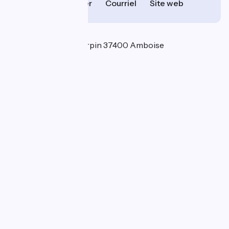
Téléphoner
Courriel
Site web
Localisation
7 allée du Sergent Turpin 37400 Amboise