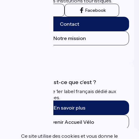
territoriales et leurs institutions touristiques.
Instagram
Facebook
Contact
Notre mission
Espace Presse
Espace Pro
Accueil Vélo qu'est-ce que c'est ?
Accueil Vélo c'est le 1er label français dédié aux
cyclistes en vacances.
En savoir plus
Devenir Accueil Vélo
Ce site utilise des cookies et vous donne le
Financé dans le cadre de Destination France