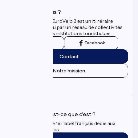
Qui sommes-nous ?
La Scandibérique-EuroVelo 3 est un itinéraire
développé et promu par un réseau de collectivités
territoriales et leurs institutions touristiques.
Instagram
Facebook
Contact
Notre mission
Espace Presse
Espace Pro
Accueil Vélo qu'est-ce que c'est ?
Accueil Vélo c'est le 1er label français dédié aux
cyclistes en vacances.