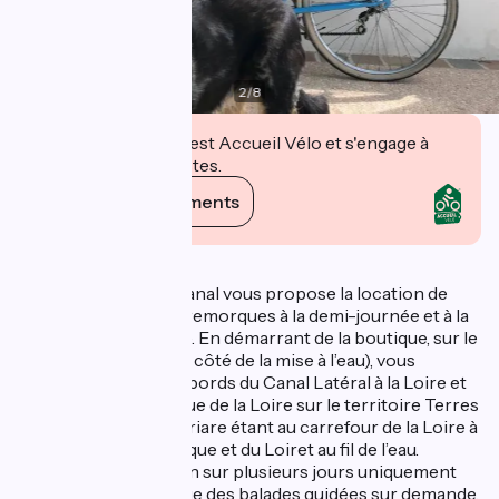
2
/
8
Cet établissement est Accueil Vélo et s'engage à
accueillir des cyclistes.
Voir ses engagements
Description
La maison du Pont Canal vous propose la location de
vélos VTC et VAE et remorques à la demi-journée et à la
journée toute l'année. En démarrant de la boutique, sur le
port de commerce (à côté de la mise à l’eau), vous
pourrez profiter des bords du Canal Latéral à la Loire et
du vieux canal ainsi que de la Loire sur le territoire Terres
de Loire et Canaux, Briare étant au carrefour de la Loire à
vélo, de la Scandibérique et du Loiret au fil de l’eau.
Possibilité de location sur plusieurs jours uniquement
pour les V.T.C, ainsi que des balades guidées sur demande.