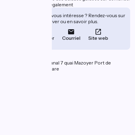
Réparation de vélos également
Cet établissement vous intéresse ? Rendez-vous sur
leur site pour réserver ou en savoir plus.
Téléphoner
Courriel
Site web
Localisation
La Maison du Pont Canal 7 quai Mazoyer Port de
commerce 45250 Briare