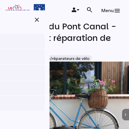
Aller
au
Menu
contenu
close
principal
La Maison du Pont Canal -
Location et réparation de
vélos
Accueil Vélo
Loueurs/réparateurs de vélo