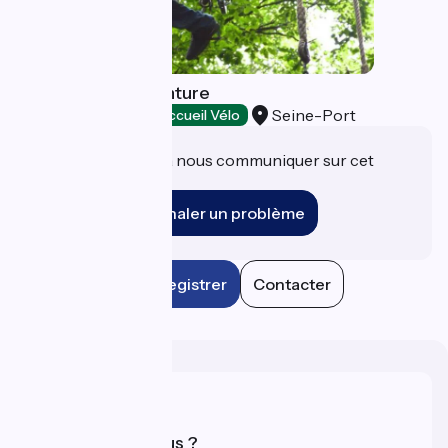
Sainte Assise Aventure
Seine-Port
Loisirs et activités
Accueil Vélo
Une information à nous communiquer sur cet
établissement ?
Signaler un problème
Enregistrer
Contacter
Qui sommes-nous ?