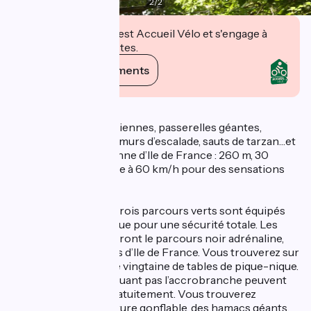
2
/
2
Cet établissement est Accueil Vélo et s'engage à
accueillir des cyclistes.
Voir ses engagements
Description
Au programme : tyroliennes, passerelles géantes,
poutres, étriers, surf, murs d’escalade, sauts de tarzan…et
la plus grande tyrolienne d’Ile de France : 260 m, 30
secondes de descente à 60 km/h pour des sensations
fortes garanties !
Pour les enfants, les trois parcours verts sont équipés
en ligne de vie continue pour une sécurité totale. Les
plus courageux tenteront le parcours noir adrénaline,
l’un des plus extrêmes d’Ile de France. Vous trouverez sur
place un snack et une vingtaine de tables de pique-nique.
Les parents ne pratiquant pas l’accrobranche peuvent
bénéficier du parc gratuitement. Vous trouverez
également une structure gonflable, des hamacs géants,