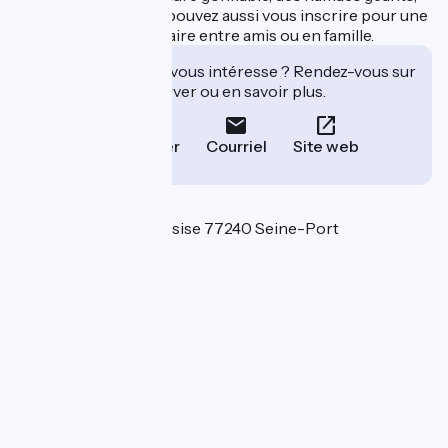
un trampoline. Vous pouvez aussi vous inscrire pour une
partie de laserball, à faire entre amis ou en famille.
Cet établissement vous intéresse ? Rendez-vous sur
leur site pour réserver ou en savoir plus.
Téléphoner
Courriel
Site web
Localisation
Château de Sainte Assise 77240 Seine-Port