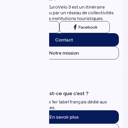
La Scandibérique-EuroVelo 3 est un itinéraire
développé et promu par un réseau de collectivités
territoriales et leurs institutions touristiques.
Instagram
Facebook
Contact
Notre mission
Espace Presse
Espace Pro
Accueil Vélo qu'est-ce que c'est ?
Accueil Vélo c'est le 1er label français dédié aux
cyclistes en vacances.
En savoir plus