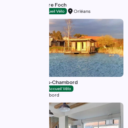
B&B Orléans Centre Foch
Orléans
Hôtels
Accueil Vélo
Les lodges de Blois-Chambord
Campings
Accueil Vélo
Mont-près-Chambord