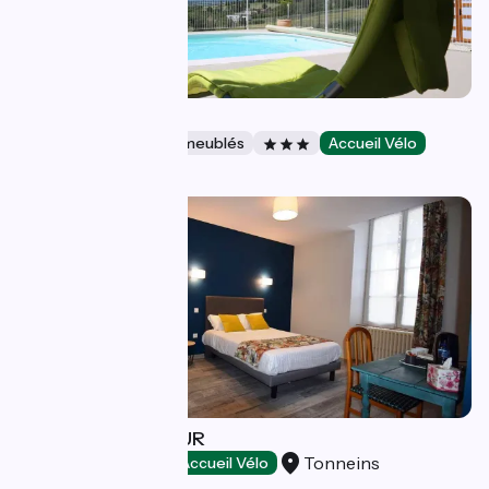
Gîte Montgolfière
Gîtes et locations de meublés
Accueil Vélo
Châtellerault
La Maison DUFFOUR
Tonneins
Chambres d'Hôtes
Accueil Vélo