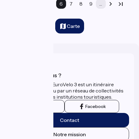
…
4
5
6
7
8
9
…
Carte
Qui sommes-nous ?
La Scandibérique-EuroVelo 3 est un itinéraire
développé et promu par un réseau de collectivités
territoriales et leurs institutions touristiques.
Instagram
Facebook
Contact
Notre mission