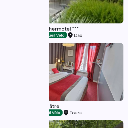
Hôtel Résidence Thermotel ***
Dax
Hôtels
Accueil Vélo
Logis Hôtel du Théâtre
Tours
Hôtels
Accueil Vélo