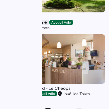
Bois joli
Chambres d'Hôtes
Accueil Vélo
Saint-Pé-Saint-Simon
Brit Hotel Tours Sud - Le Cheops
Joué-lès-Tours
Hôtels
Accueil Vélo