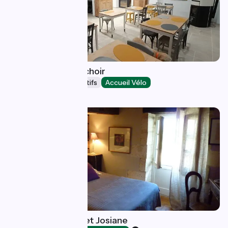
Gîte d'étape Le Nichoir
Hébergements collectifs
Accueil Vélo
Lion-en-Sullias
Le Luquet - Breuillet Josiane