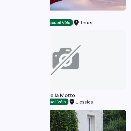
LABE Hôtel
Tours
Hôtels
Accueil Vélo
Hôtel le Château de la Motte
Liessies
Hôtels
Accueil Vélo