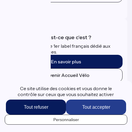
Espace Presse
Espace Pro
Accueil Vélo qu'est-ce que c'est ?
Accueil Vélo c'est le 1er label français dédié aux
cyclistes en vacances.
En savoir plus
Devenir Accueil Vélo
Ce site utilise des cookies et vous donne le
Financé dans le cadre de Destination France
contrôle sur ceux que vous souhaitez activer
Tout refuser
Tout accepter
Espace Presse
Personnaliser
Données personnelles
FR
Mentions légales