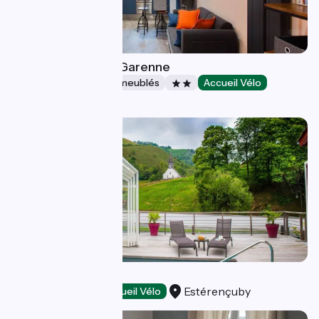
Gîte Les Larris de Garenne
Gîtes et locations de meublés
Accueil Vélo
Baule
Hôtel Andreinia
Estérençuby
Hôtels
Accueil Vélo