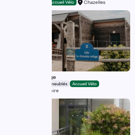
Chazelles
Chambres d'Hôtes
Accueil Vélo
Le Chouette Refuge
Gîtes et locations de meublés
Accueil Vélo
Chaumont-sur-Loire