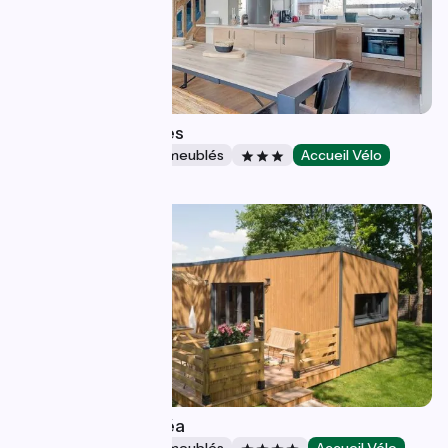
Maison des Sources
Gîtes et locations de meublés
Accueil Vélo
Esvres
Cottage Umbra Néa