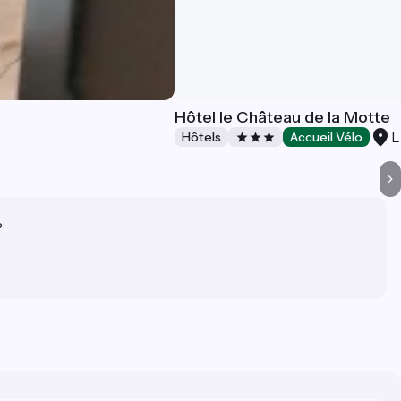
Hôtel le Château de la Motte
L
Hôtels
Accueil Vélo
?