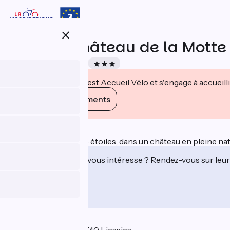
Aller
au
contenu
close
principal
Hôtel le Château de la Motte
Accueil Vélo
Hôtels
Cet établissement est Accueil Vélo et s'engage à accueilli
Voir ses engagements
Description
Un hôtel de charme 3 étoiles, dans un château en pleine nat
Cet établissement vous intéresse ? Rendez-vous sur leur 
Localisation