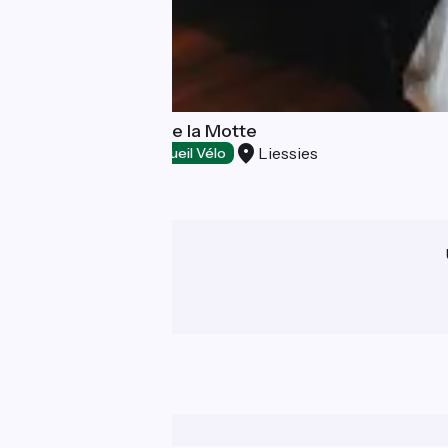
Hôtel le Château de la Motte
Liessies
Hôtels
Accueil Vélo