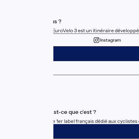
Qui sommes-nous ?
La Scandibérique-EuroVelo 3 est un itinéraire développé et
Instagram
Espace Presse
Espace Pro
Accueil Vélo qu'est-ce que c'est ?
Accueil Vélo c'est le 1er label français dédié aux cycliste