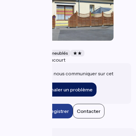
Gîte d'Alaincourt
Gîtes et locations de meublés
Alaincourt
Accueil Vélo
Une information à nous communiquer sur cet
établissement ?
Signaler un problème
Enregistrer
Contacter