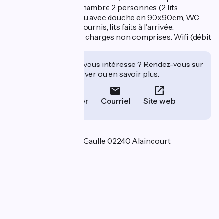
(3 lits 90x190cm), 1 chambre 2 personnes (2 lits
90x190cm), salle d'eau avec douche en 90x90cm, WC
indépendant. Draps fournis, lits faits à l'arrivée.
Chauffage électrique, charges non comprises. Wifi (débit
fibre). Accueil vélos
Cet établissement vous intéresse ? Rendez-vous sur
leur site pour réserver ou en savoir plus.
Téléphoner
Courriel
Site web
Localisation
39 rue du Général de Gaulle 02240 Alaincourt