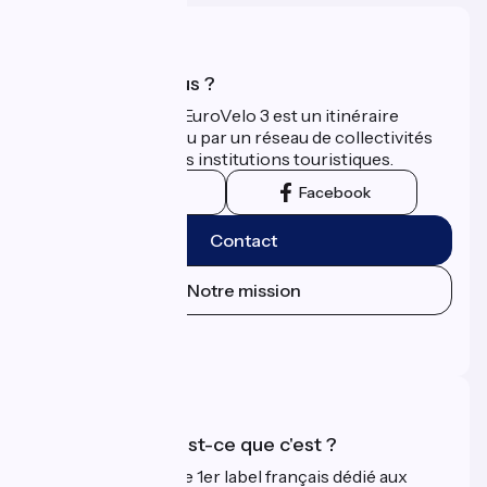
Qui sommes-nous ?
La Scandibérique-EuroVelo 3 est un itinéraire
développé et promu par un réseau de collectivités
territoriales et leurs institutions touristiques.
Instagram
Facebook
Contact
Notre mission
Espace Presse
Espace Pro
Accueil Vélo qu'est-ce que c'est ?
Accueil Vélo c'est le 1er label français dédié aux