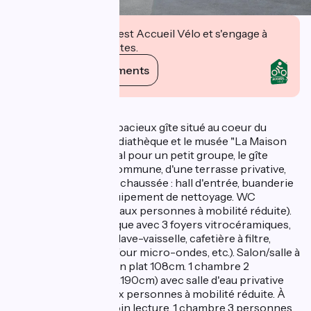
Cet établissement est Accueil Vélo et s'engage à
accueillir des cyclistes.
Voir ses engagements
Description
Jour d'arrivée libre. Spacieux gîte situé au coeur du
village, jouxtant la médiathèque et le musée "La Maison
de Marie-Jeanne". Idéal pour un petit groupe, le gîte
dispose d'une cour commune, d'une terrasse privative,
d'un parking. Rez-de-chaussée : hall d'entrée, buanderie
avec lave-linge et équipement de nettoyage. WC
indépendant (adapté aux personnes à mobilité réduite).
Cuisine équipée (plaque avec 3 foyers vitrocéramiques,
four, hotte aspirante, lave-vaisselle, cafetière à filtre,
cafetière à dosettes, four micro-ondes, etc.). Salon/salle à
manger avec TV écran plat 108cm. 1 chambre 2
personnes (2 lits 90x190cm) avec salle d'eau privative
attenante adaptée aux personnes à mobilité réduite. À
l'étage : palier avec coin lecture, 1 chambre 3 personnes