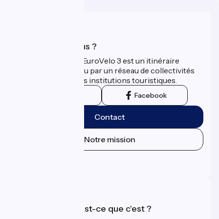
Qui sommes-nous ?
La Scandibérique-EuroVelo 3 est un itinéraire
développé et promu par un réseau de collectivités
territoriales et leurs institutions touristiques.
Instagram
Facebook
Contact
Notre mission
Espace Presse
Espace Pro
Accueil Vélo qu'est-ce que c'est ?